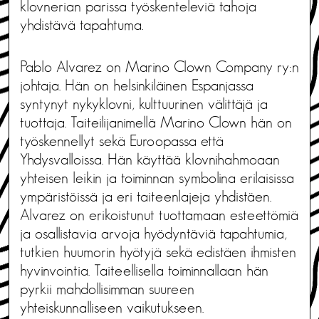
klovnerian parissa työskenteleviä tahoja
yhdistävä tapahtuma.
Pablo Alvarez on Marino Clown Company ry:n
johtaja. Hän on helsinkiläinen Espanjassa
syntynyt nykyklovni, kulttuurinen välittäjä ja
tuottaja. Taiteilijanimellä Marino Clown hän on
työskennellyt sekä Euroopassa että
Yhdysvalloissa. Hän käyttää klovnihahmoaan
yhteisen leikin ja toiminnan symbolina erilaisissa
ympäristöissä ja eri taiteenlajeja yhdistäen.
Alvarez on erikoistunut tuottamaan esteettömiä
ja osallistavia arvoja hyödyntäviä tapahtumia,
tutkien huumorin hyötyjä sekä edistäen ihmisten
hyvinvointia. Taiteellisella toiminnallaan hän
pyrkii mahdollisimman suureen
yhteiskunnalliseen vaikutukseen.