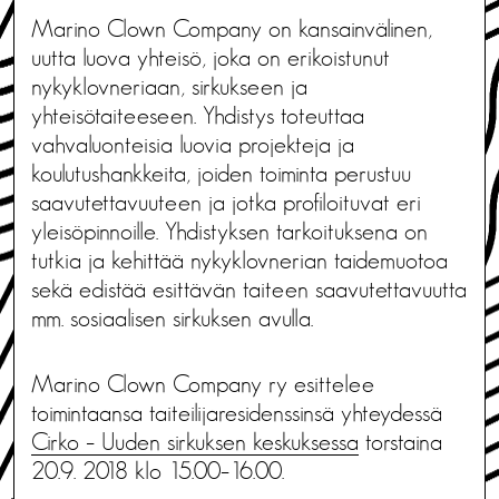
Marino Clown Company on kansainvälinen,
uutta luova yhteisö, joka on erikoistunut
nykyklovneriaan, sirkukseen ja
yhteisötaiteeseen. Yhdistys toteuttaa
vahvaluonteisia luovia projekteja ja
koulutushankkeita, joiden toiminta perustuu
saavutettavuuteen ja jotka profiloituvat eri
yleisöpinnoille. Yhdistyksen tarkoituksena on
tutkia ja kehittää nykyklovnerian taidemuotoa
sekä edistää esittävän taiteen saavutettavuutta
mm. sosiaalisen sirkuksen avulla.
Marino Clown Company ry esittelee
toimintaansa taiteilijaresidenssinsä yhteydessä
Cirko – Uuden sirkuksen keskuksessa
torstaina
20.9. 2018 klo 15.00–16.00.