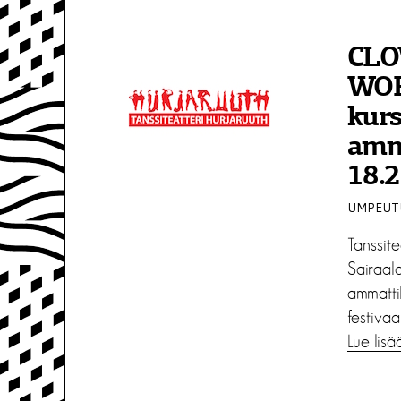
CLO
WOR
kurs
amma
18.
UMPEUTU
Tanssite
Sairaala
ammattil
festivaa
Lue lisä