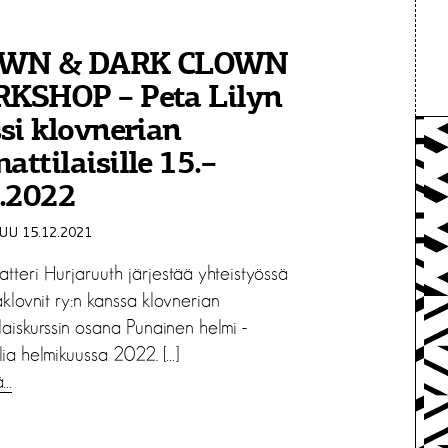
WN & DARK CLOWN
KSHOP – Peta Lilyn
si klovnerian
ttilaisille 15.–
2.2022
U 15.12.2021
atteri Hurjaruuth järjestää yhteistyössä
klovnit ry:n kanssa klovnerian
aiskurssin osana Punainen helmi -
lia helmikuussa 2022. […]
ä…