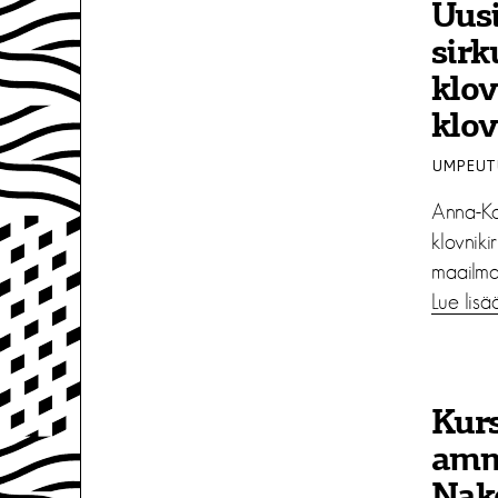
Uus
sirk
klov
klo
UMPEUTU
Anna-Ka
klovniki
maailmaa
Lue lisä
Kurs
amma