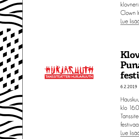
klovneria
Clown I
Lue lisä
Klov
Puna
fest
6.2.2019
Hauskuu
klo 16.
Tanssite
festivaal
Lue lisä