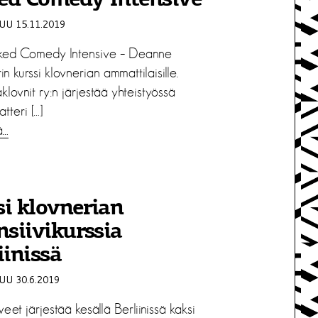
ed Comedy Intensive
U 15.11.2019
ked Comedy Intensive – Deanne
in kurssi klovnerian ammattilaisille.
klovnit ry:n järjestää yhteistyössä
tteri […]
ä…
i klovnerian
nsiivikurssia
iinissä
U 30.6.2019
eet järjestää kesällä Berliinissä kaksi