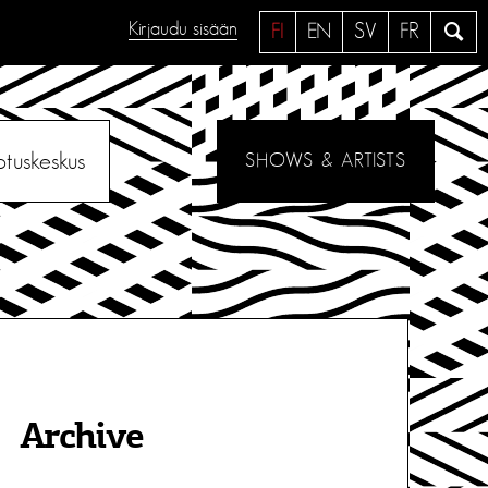
Kirjaudu sisään
H
FI
EN
SV
FR
a
e
otuskeskus
SHOWS & ARTISTS
Archive