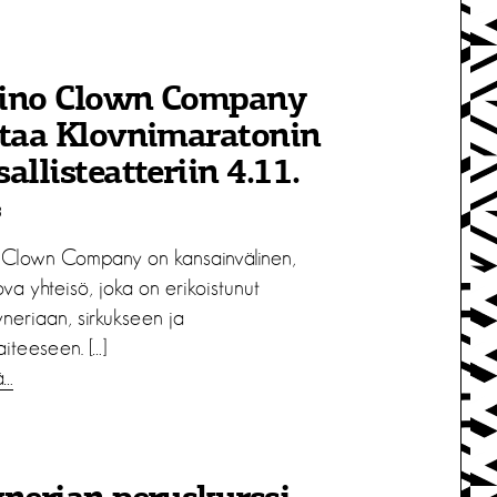
ino Clown Company
ttaa Klovnimaratonin
allisteatteriin 4.11.
8
Clown Company on kansainvälinen,
ova yhteisö, joka on erikoistunut
vneriaan, sirkukseen ja
aiteeseen. […]
ä…