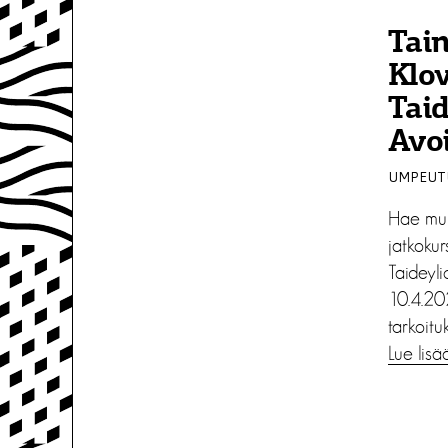
Tai
Klov
Taid
Avoi
UMPEUTU
Hae muk
jatkokur
Taideyli
10.4.202
tarkoitu
Lue lisä