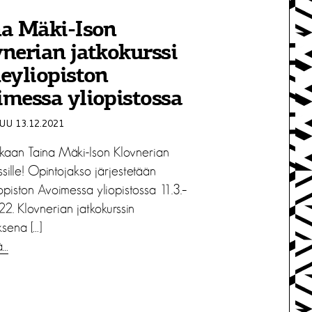
na Mäki-Ison
nerian jatkokurssi
eyliopiston
messa yliopistossa
U 13.12.2021
aan Taina Mäki-Ison Klovnerian
ssille! Opintojakso järjestetään
opiston Avoimessa yliopistossa 11.3.–
2. Klovnerian jatkokurssin
ksena […]
ä…