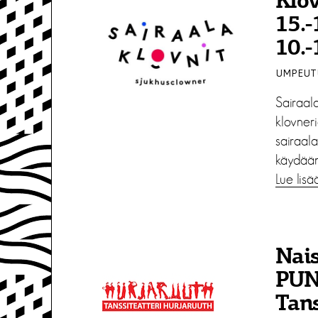
Klov
15.-
10.-
UMPEUTU
Sairaala
klovneri
sairaal
käydään 
Lue lisä
Nais
PUN
Tans