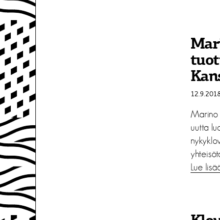
Mar
tuo
Kans
12.9.201
Marino 
uutta lu
nykyklo
yhteisöt
Lue lisä