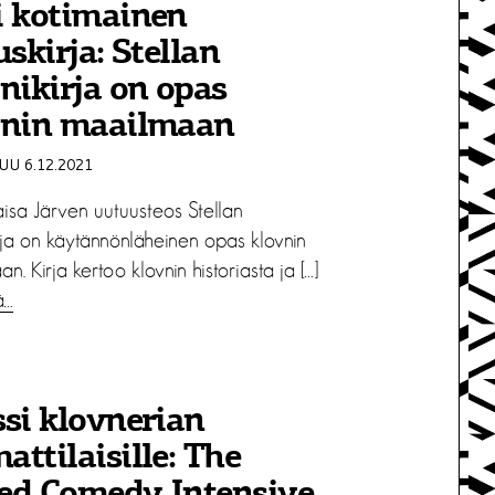
i kotimainen
uskirja: Stellan
nikirja on opas
vnin maailmaan
U 6.12.2021
isa Järven uutuusteos Stellan
rja on käytännönläheinen opas klovnin
n. Kirja kertoo klovnin historiasta ja […]
ä…
si klovnerian
ttilaisille: The