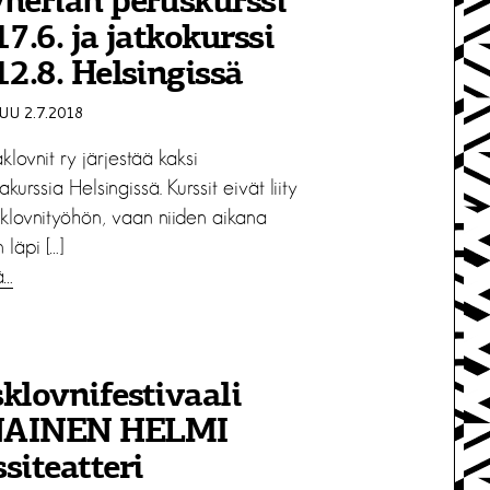
nerian peruskurssi
17.6. ja jatkokurssi
12.8. Helsingissä
U 2.7.2018
klovnit ry järjestää kaksi
akurssia Helsingissä. Kurssit eivät liity
aklovnityöhön, vaan niiden aikana
läpi […]
ä…
klovnifestivaali
AINEN HELMI
siteatteri