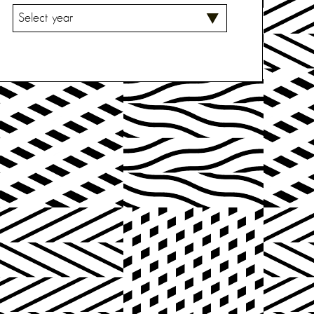
V
A
L
I
T
S
E