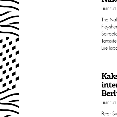
Nak
UMPEUTU
The Na
Fleysher
Sairaala
Tanssitea
Lue lisä
Kaks
inte
Berl
UMPEUTU
Peter Sw