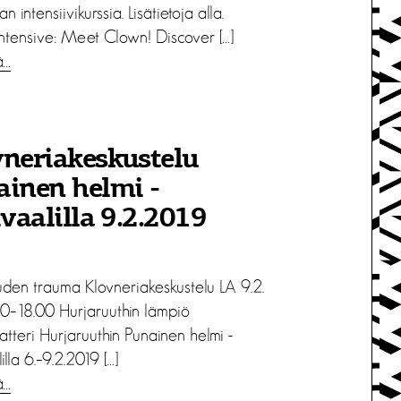
n intensiivikurssia. Lisätietoja alla.
ntensive: Meet Clown! Discover […]
ä…
neriakeskustelu
inen helmi -
ivaalilla 9.2.2019
den trauma Klovneriakeskustelu LA 9.2.
00–18.00 Hurjaruuthin lämpiö
atteri Hurjaruuthin Punainen helmi -
illa 6.–9.2.2019 […]
ä…