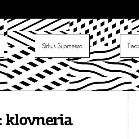
Sirkus Suomessa
Tied
:
klovneria