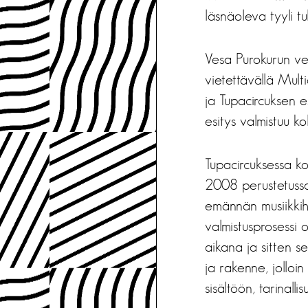
läsnäoleva tyyli tu
Vesa Purokurun ve
vietettävällä Multi
ja Tupacircuksen e
esitys valmistuu k
Tupacircuksessa ko
2008 perustetussa 
emännän musiikkih
valmistusprosessi o
aikana ja sitten s
ja rakenne, jolloin
sisältöön, tarinall