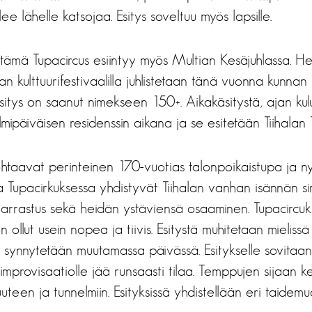
lee lähelle katsojaa. Esitys soveltuu myös lapsille.
tämä Tupacircus esiintyy myös Multian Kesäjuhlassa. He
an kulttuurifestivaalilla juhlistetaan tänä vuonna kunnan
sitys on saanut nimekseen 150+. Aikakäsitystä, ajan kulu
olmipäiväisen residenssin aikana ja se esitetään Tiihalan
htaavat perinteinen 170-vuotias talonpoikaistupa ja ny
Tupacirkuksessa yhdistyvät Tiihalan vanhan isännän sir
arrastus sekä heidän ystäviensä osaaminen. Tupacircuk
n ollut usein nopea ja tiivis. Esitystä muhitetaan mielis
e synnytetään muutamassa päivässä. Esitykselle sovita
 improvisaatiolle jää runsaasti tilaa. Temppujen sijaan k
isuuteen ja tunnelmiin. Esityksissä yhdistellään eri taidemu