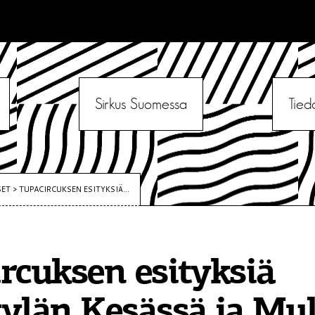
Sirkus Suomessa
Tied
SET
>
TUPACIRCUKSEN ESITYKSIÄ...
rcuksen esityksiä
ylän Kesässä ja Mul