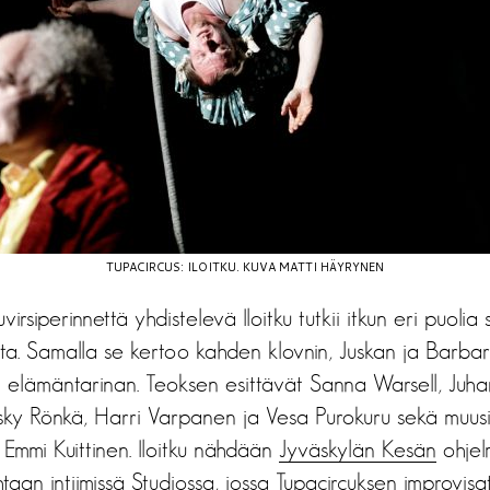
TUPACIRCUS: ILOITKU. KUVA MATTI HÄYRYNEN
uvirsiperinnettä yhdistelevä Iloitku tutkii itkun eri puolia
a. Samalla se kertoo kahden klovnin, Juskan ja Barbara
n elämäntarinan. Teoksen esittävät Sanna Warsell, Juha
ky Rönkä, Harri Varpanen ja Vesa Purokuru sekä muusik
Emmi Kuittinen. Iloitku nähdään
Jyväskylän Kesän
ohjelm
aan intiimissä Studiossa, jossa Tupacircuksen improvisa