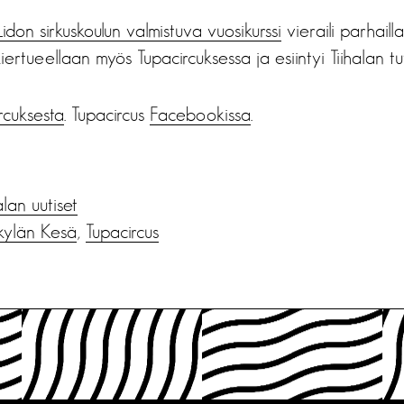
Lidon sirkuskoulun valmistuva vuosikurssi
vieraili parhaill
ertueellaan myös Tupacircuksessa ja esiintyi Tiihalan t
rcuksesta
. Tupacircus
Facebookissa
.
alan uutiset
kylän Kesä
,
Tupacircus