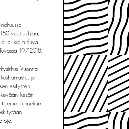
inäkuussa
 150-vuotisjuhlaa,
a ja ikiä tutkiva
 Tuvassa 19.7.2018.
kysirkus. Vuonna
kusharrastus ja
sen esitysten
sä kevään–kesän
an teema, tunnelma
eskitytään
otoja.