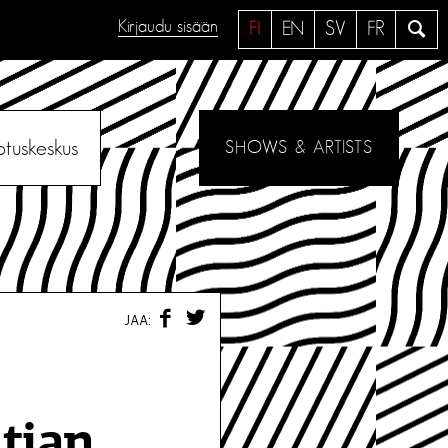
Kirjaudu sisään
H
FI
EN
SV
FR
a
e
otuskeskus
SHOWS & ARTISTS
F
T
JAA:
A
W
C
I
E
T
B
T
O
E
O
R
tian
K