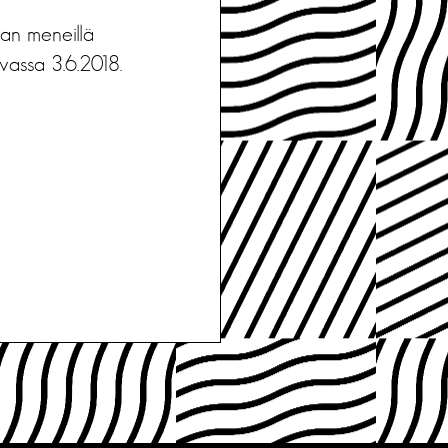
aan meneillä
uvassa 3.6.2018.