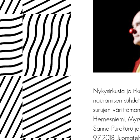
Nykysirkusta ja itk
nauramisen suhdett
surujen värittämä
Hernesniemi, Myrs
Sanna Purokuru ja 
9.7.2018 Juomateht