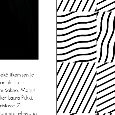
 sekä itkemisen ja
n, ilojen ja
ni Saksio, Marjut
ot Laura Pukki,
istossa 7.–
torinen, rehevä ja