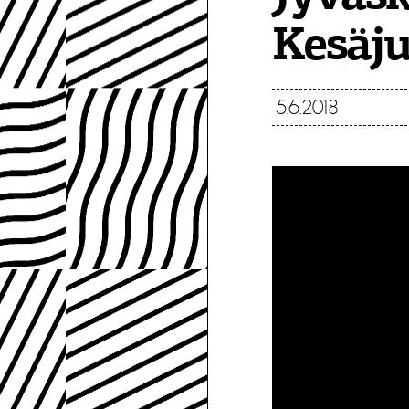
Kesäju
5.6.2018