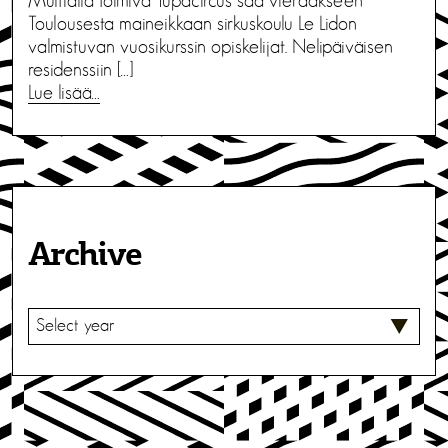
Multialla toimiva Tupacircus saa vieraakseen
Toulousesta maineikkaan sirkuskoulu Le Lidon
valmistuvan vuosikurssin opiskelijat. Nelipäiväisen
residenssiin […]
Lue lisää…
Archive
V
A
L
I
T
S
E