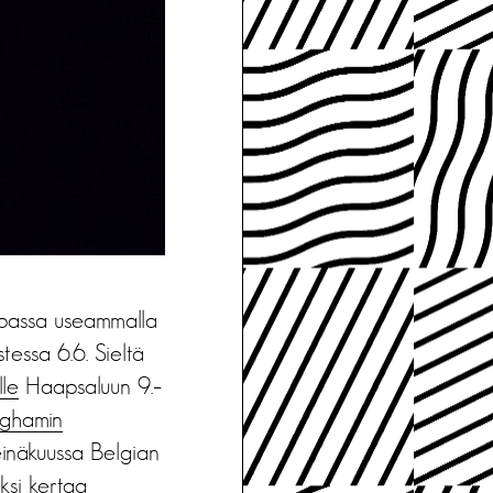
I
opassa useammalla
essa 6.6. Sieltä
le
Haapsaluun 9.–
nghamin
inäkuussa Belgian
ksi kertaa