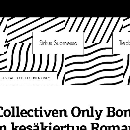
Sirkus Suomessa
Tied
SET
>
KALLO COLLECTIVEN ONLY...
Collectiven Only Bo
n kesäkiertue Roma