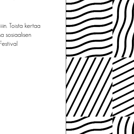
iin. Toista kertaa
sa sosiaalisen
estival