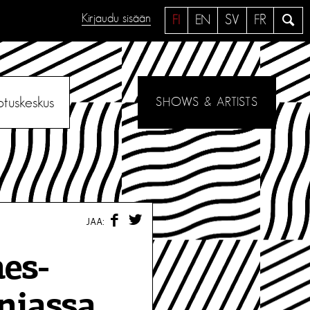
Kirjaudu sisään
H
FI
EN
SV
FR
a
e
otuskeskus
SHOWS & ARTISTS
F
T
JAA:
A
W
C
I
E
T
nes-
B
T
O
E
O
R
niassa,
K