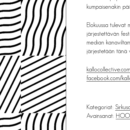
kumpaisenakin päi
Elokuussa tulevat m
järjestettävän fest
median kanaviltam
järjestetään tänä 
kallocollective.co
facebook.com/kall
Kategoriat:
Sirkus
Avainsanat:
HOOG