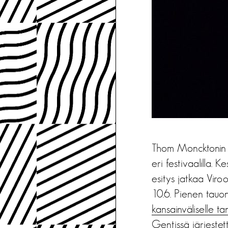
Thom Moncktonin 
eri festivaalilla. 
esitys jatkaa Viro
10.6. Pienen tauon 
kansainväliselle tan
Gentissä järjestet