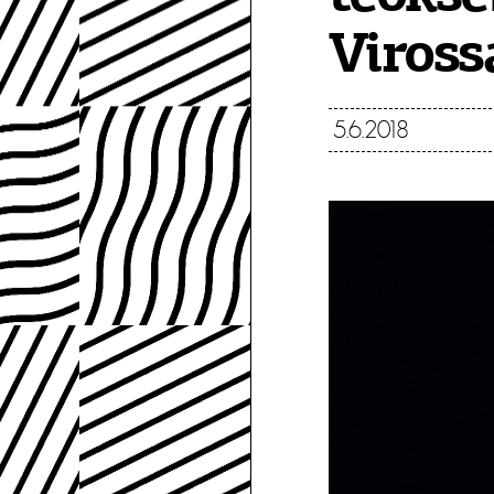
Viross
5.6.2018