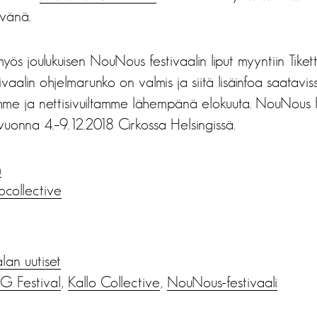
vänä.
yös joulukuisen NouNous festivaalin liput myyntiin Tiketti
ivaalin ohjelmarunko on valmis ja siitä lisäinfoa saatavis
me ja nettisivuiltamme lähempänä elokuuta. NouNous F
vuonna 4.–9.12.2018 Cirkossa Helsingissä.
m
ocollective
alan uutiset
 Festival
,
Kallo Collective
,
NouNous-festivaali