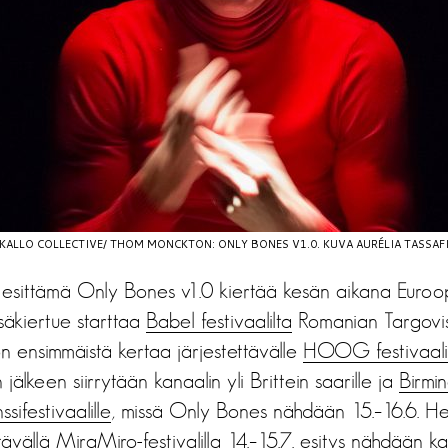
KALLO COLLECTIVE/ THOM MONCKTON: ONLY BONES V1.0. KUVA AURÉLIA TASSAF
esittämä Only Bones v1.0 kiertää kesän aikana Euro
Kesäkiertue starttaa
Babel festivaalilta
Romanian Targovist
on ensimmäistä kertaa järjestettävälle
HOOG festivaalil
jälkeen siirrytään kanaalin yli Brittein saarille ja
Birmi
ssifestivaalille
, missä Only Bones nähdään 15.–16.6. He
tävällä
MiraMiro-festivalilla
14.–15.7. esitys nähdään ka