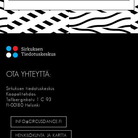
L
I
T
S
E
OTA YHTEYTTÄ:
Sirkuksen tiedotuskeskus
Kaapelitehdas
Tallberginkatu 1 C 93
FI-00180 Helsinki
INFO@CIRCUSDANCE.FI
HENKILÖKUNTA JA KARTTA