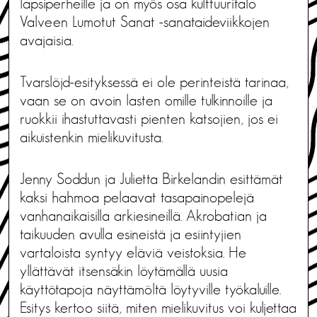
lapsiperheille ja on myös osa kulttuuritalo
Valveen Lumotut Sanat -sanataideviikkojen
avajaisia.
Tvarslöjd-esityksessä ei ole perinteistä tarinaa,
vaan se on avoin lasten omille tulkinnoille ja
ruokkii ihastuttavasti pienten katsojien, jos ei
aikuistenkin mielikuvitusta.
Jenny Soddun ja Julietta Birkelandin esittämät
kaksi hahmoa pelaavat tasapainopelejä
vanhanaikaisilla arkiesineillä. Akrobatian ja
taikuuden avulla esineistä ja esiintyjien
vartaloista syntyy eläviä veistoksia. He
yllättävät itsensäkin löytämällä uusia
käyttötapoja näyttämöltä löytyville työkaluille.
Esitys kertoo siitä, miten mielikuvitus voi kuljettaa