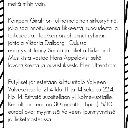
meitä mihin vain.
Kompani Giraff on tukholmalainen sirkusryhmä,
joka saa innoituksensa liikkeestä, runoudesta ja
taikuudesta. Teoksen on ohjannut ryhmän
johtaja Viktoria Dalborg. Oulussa
esiiintyvät Jenny Soddu ja Julietta Birkeland.
Musiikista vastaa Hans Appelqvist sekä
lavastuksesta ja puvustuksesta Ellen Utterström.
Esitykset järjestetään kulttuuritalo Valveen
Valvesalissa la 21.4. klo 11 ja 14 sekä su 22.4.
klo 14. Esitystä suositellaan yli kolmevuotiaille.
Kestoltaan teos on 30 minuuttia. Liput (15/10
euroa) ovat myynnissä Valveen lipunmyynnissä
ja Ticketmasterissa.