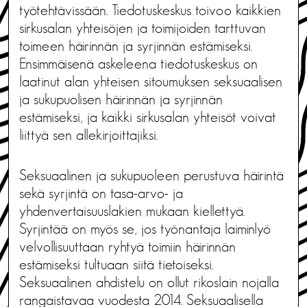
työtehtävissään. Tiedotuskeskus toivoo kaikkien
sirkusalan yhteisöjen ja toimijoiden tarttuvan
toimeen häirinnän ja syrjinnän estämiseksi.
Ensimmäisenä askeleena tiedotuskeskus on
laatinut alan yhteisen sitoumuksen seksuaalisen
ja sukupuolisen häirinnän ja syrjinnän
estämiseksi, ja kaikki sirkusalan yhteisöt voivat
liittyä sen allekirjoittajiksi.
Seksuaalinen ja sukupuoleen perustuva häirintä
sekä syrjintä on tasa-arvo- ja
yhdenvertaisuuslakien mukaan kiellettyä.
Syrjintää on myös se, jos työnantaja laiminlyö
velvollisuuttaan ryhtyä toimiin häirinnän
estämiseksi tultuaan siitä tietoiseksi.
Seksuaalinen ahdistelu on ollut rikoslain nojalla
rangaistavaa vuodesta 2014. Seksuaalisella