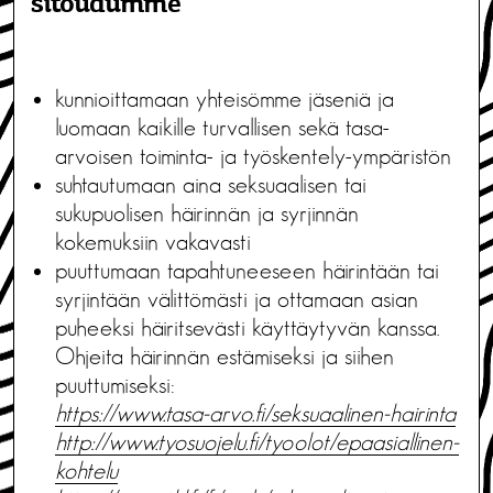
sitoudumme
kunnioittamaan yhteisömme jäseniä ja
luomaan kaikille turvallisen sekä tasa-
arvoisen toiminta- ja työskentely-ympäristön
suhtautumaan aina seksuaalisen tai
sukupuolisen häirinnän ja syrjinnän
kokemuksiin vakavasti
puuttumaan tapahtuneeseen häirintään tai
syrjintään välittömästi ja ottamaan asian
puheeksi häiritsevästi käyttäytyvän kanssa.
Ohjeita häirinnän estämiseksi ja siihen
puuttumiseksi:
https://www.tasa-arvo.fi/seksuaalinen-hairinta
http://www.tyosuojelu.fi/tyoolot/epaasiallinen-
kohtelu