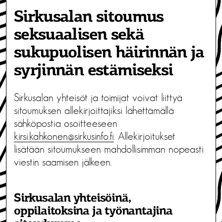
Sirkusalan sitoumus
seksuaalisen sekä
sukupuolisen häirinnän ja
syrjinnän estämiseksi
Sirkusalan yhteisöt ja toimijat voivat liittyä
sitoumuksen allekirjoittajiksi lähettämällä
sähköpostia osoitteeseen
kirsi.kahkonen@sirkusinfo.fi
. Allekirjoitukset
lisätään sitoumukseen mahdollisimman nopeasti
viestin saamisen jälkeen.
Sirkusalan yhteisöinä,
oppilaitoksina ja työnantajina