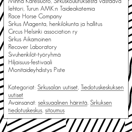
Minna Karesluoto,
Sirkuskoulutuksesta vastaava
lehtori, Turun AMK:n Taideakatemia
Race Horse Company
Sirkus Magenta, henkilökunta ja hallitus
Circus Helsinki association ry
Sirkus Aikamoinen
Recover Laboratory
Sivuhenkilöt-työryhmä
Hiljaisuus-festivaali
Monitaideyhdistys Piste
Kategoriat:
Sirkusalan uutiset
,
Tiedotus­keskuksen
uutiset
Avainsanat:
seksuaalinen häirintä
,
Sirkuksen
tiedotuskeskus
,
sitoumus