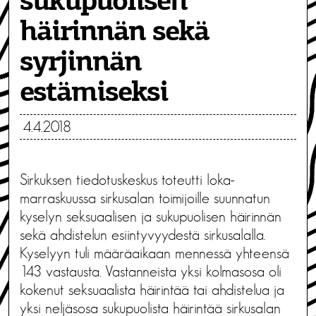
sukupuolisen
häirinnän sekä
syrjinnän
estämiseksi
4.4.2018
Sirkuksen tiedotuskeskus toteutti loka-
marraskuussa sirkusalan toimijoille suunnatun
kyselyn seksuaalisen ja sukupuolisen häirinnän
sekä ahdistelun esiintyvyydestä sirkusalalla.
Kyselyyn tuli määräaikaan mennessä yhteensä
143 vastausta. Vastanneista yksi kolmasosa oli
kokenut seksuaalista häirintää tai ahdistelua ja
yksi neljäsosa sukupuolista häirintää sirkusalan