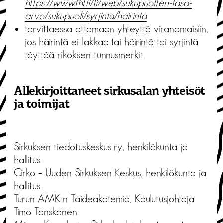
https://www.thl.fi/fi/web/sukupuolten-tasa-
arvo/sukupuoli/syrjinta/hairinta
tarvittaessa ottamaan yhteyttä viranomaisiin,
jos häirintä ei lakkaa tai häirintä tai syrjintä
täyttää rikoksen tunnusmerkit.
Allekirjoittaneet sirkusalan yhteisöt
ja toimijat
Sirkuksen tiedotuskeskus ry, henkilökunta ja
hallitus
Cirko – Uuden Sirkuksen Keskus, henkilökunta ja
hallitus
Turun AMK:n Taideakatemia, Koulutusjohtaja
Timo Tanskanen