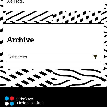
Lue lisää…
Archive
V
A
L
I
T
S
E