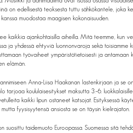
 Musiikki ja äänimaailma ovat isossa osassa visuaalise
nä on edellisestä teoksesta tuttu sähkökantele, joka k
un kanssa muodostaa maagisen kokonaisuuden.
elee kaikkia ajankohtaisilla aiheilla. Mitä teemme, kun 
sa ja yhdessä ehtyviä luonnonvaroja sekä toisiamme k
ttamaan työvaiheet ympäristötietoisesti ja antamaan k
den elämän.
annimiseen Anna-Liisa Haakanan lastenkirjaan ja se on 
alo tarjoaa koululaisesitykset maksutta 3.–6. luokkalaisill
vetulleita kaikki lipun ostaneet katsojat. Esityksessä käyt
 mutta fyysisyytensä ansiosta se on täysin kielirajaton.
on suosittu taidemuoto Euroopassa. Suomessa sitä tehdä