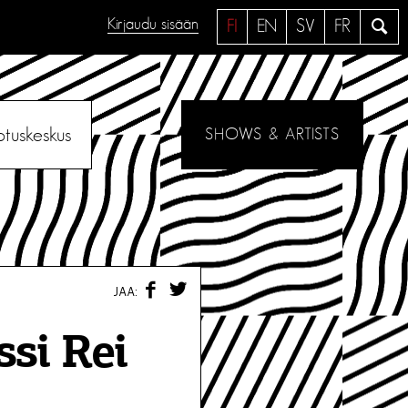
Kirjaudu sisään
H
FI
EN
SV
FR
a
e
otuskeskus
SHOWS & ARTISTS
F
T
JAA:
A
W
C
I
E
T
si Rei
B
T
O
E
O
R
K