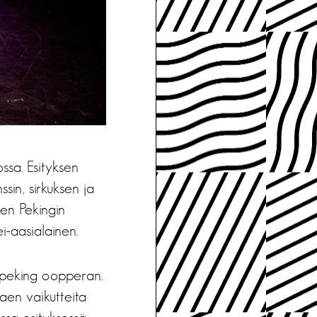
ssa. Esityksen
sin, sirkuksen ja
nen Pekingin
i-aasialainen.
-peking oopperan.
taen vaikutteita