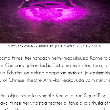
MATCHBOX COMPANY: PRINSSI REI (SAKU MÄKELÄ). KUVA: TINJA SALMI
jaama Prinssi Rei nähdään helmi–maaliskuussa Kanneltalo
 Company, johon kuuluu Edströmin lisäksi teatterin, tans
isia. Edström on peking oopperan maisteri ja ensimmäi
of Chinese Theatre Arts –korkeakoulusta valmistunut e
öm ohjasi samalle ryhmälle Kanneltaloon Sigurd Ring 
ava Prinssi Rei yhdistää teatteria, tanssia ja sirkusta ot