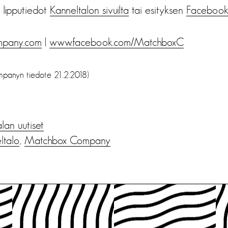
a lipputiedot
Kanneltalon sivuilta
tai esityksen
Facebook
mpany.com
|
www.facebook.com/MatchboxC
panyn tiedote 21.2.2018)
alan uutiset
ltalo
,
Matchbox Company