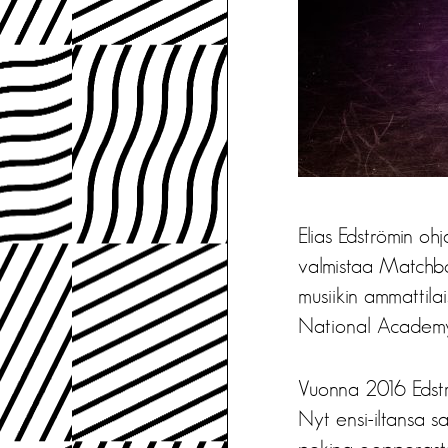
Elias Edströmin oh
valmistaa Matchbox
musiikin ammattila
National Academy 
Vuonna 2016 Edstr
Nyt ensi-iltansa sa