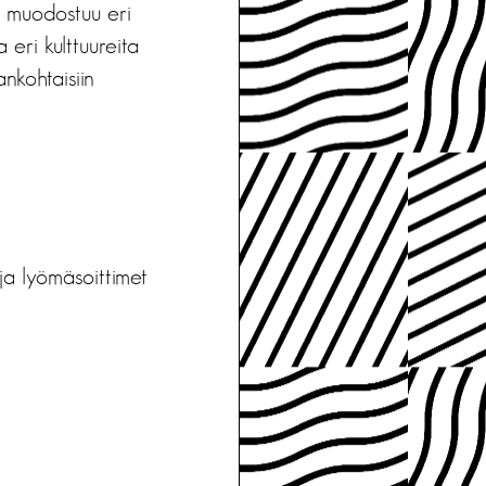
 muodostuu eri
 eri kulttuureita
ankohtaisiin
ja lyömäsoittimet