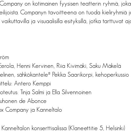
ompany on kotimainen fyysisen teatterin ryhmä, joka
eilijoista. Companyn tavoitteena on tuoda kieliryhmiä ja
ikuttavilla ja visuaalisilla esityksillä, jotka tarttuvat aj
tröm
ki Eerola, Henni Kervinen, Riia Kivimäki, Saku Mäkelä
kelinen, sähkökanteleª Pekka Saarikorpi, kehoperkussio 
ittelu: Antero Kemppi
toteutus: Tinja Salmi ja Ella Silvennoinen
Muhonen de Abonce
ox Company ja Kanneltalo
. Kanneltalon konserttisalissa (Klaneettitie 5, Helsinki)