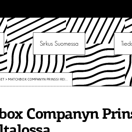
Sirkus Suomessa
Tied
SET
>
MATCHBOX COMPANYN PRINSSI REI...
box Companyn Prins
talossa