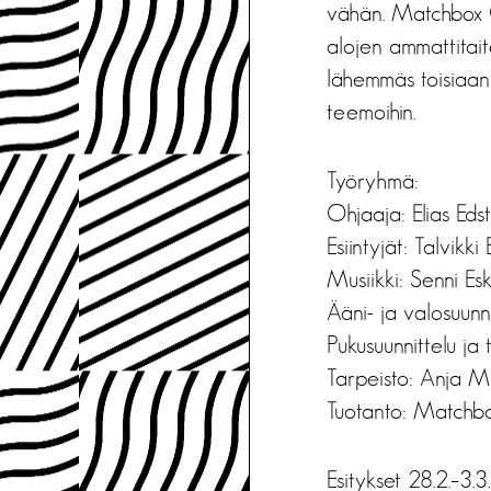
vähän. Matchbox C
alojen ammattitait
lähemmäs toisiaan va
teemoihin.
Työryhmä:
Ohjaaja: Elias Eds
Esiintyjät: Talvik
Musiikki: Senni Es
Ääni- ja valosuunn
Pukusuunnittelu ja 
Tarpeisto: Anja 
Tuotanto: Matchb
Esitykset 28.2.–3.3