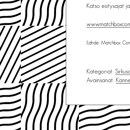
Katso esitysajat j
www.matchboxco
(Lähde: Matchbox Com
Kategoriat:
Sirkus
Avainsanat:
Kanne