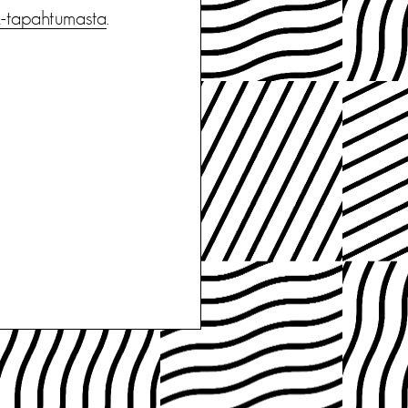
-tapahtumasta
.