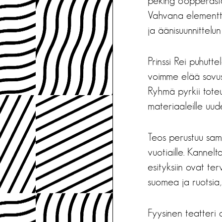
peking oopperasta.
Vahvana elementti
ja äänisuunnittel
Prinssi Rei puhutt
voimme elää sovus
Ryhmä pyrkii toteu
materiaaleille uu
Teos perustuu sam
vuotiaille. Kannelt
esityksiin ovat ter
suomea ja ruotsia,
Fyysinen teatteri 