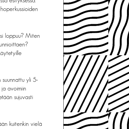
ssa esityksessä.
ehoperkussioiden
vesi loppuu? Miten
unnioittaen?
äytetyille
suunnattu yli 5-
e ja avoimiin
etään sujuvasti
än kuitenkin vielä