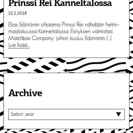
Prinssi Rei Kanneltalossa
22.2.2018
Elias Edströmin ohjaama Prinssi Rei nähdään helmi–
maaliskuussa Kanneltalossa. Esityksen valmistaa
Matchbox Company, johon kuuluu Edströmin […]
Lue lisää…
Archive
V
A
L
I