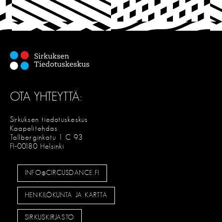
T
S
E
OTA YHTEYTTÄ:
Sirkuksen tiedotuskeskus
Kaapelitehdas
Tallberginkatu 1 C 93
FI-00180 Helsinki
INFO@CIRCUSDANCE.FI
HENKILÖKUNTA JA KARTTA
SIRKUSKIRJASTO