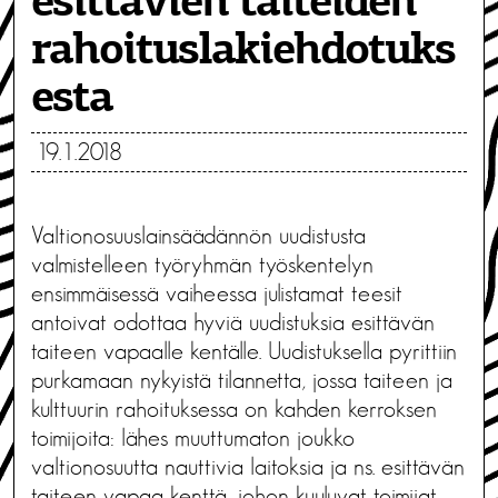
esittävien taiteiden
rahoituslakiehdotuks
esta
19.1.2018
Valtionosuuslainsäädännön uudistusta
valmistelleen työryhmän työskentelyn
ensimmäisessä vaiheessa julistamat teesit
antoivat odottaa hyviä uudistuksia esittävän
taiteen vapaalle kentälle. Uudistuksella pyrittiin
purkamaan nykyistä tilannetta, jossa taiteen ja
kulttuurin rahoituksessa on kahden kerroksen
toimijoita: lähes muuttumaton joukko
valtionosuutta nauttivia laitoksia ja ns. esittävän
taiteen vapaa kenttä, johon kuuluvat toimijat