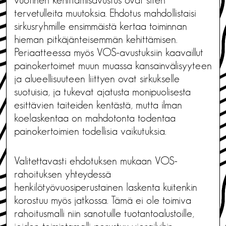
tervetulleita muutoksia. Ehdotus mahdollistaisi
sirkusryhmille ensimmäistä kertaa toiminnan
hieman pitkäjänteisemmän kehittämisen.
Periaatteessa myös VOS-avustuksiin kaavaillut
painokertoimet muun muassa kansainvälisyyteen
ja alueellisuuteen liittyen ovat sirkukselle
suotuisia, ja tukevat ajatusta monipuolisesta
esittävien taiteiden kentästä, mutta ilman
koelaskentaa on mahdotonta todentaa
painokertoimien todellisia vaikutuksia.
Valitettavasti ehdotuksen mukaan VOS-
rahoituksen yhteydessä
henkilötyövuosiperustainen laskenta kuitenkin
korostuu myös jatkossa. Tämä ei ole toimiva
rahoitusmalli niin sanotuille tuotantoalustoille,