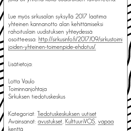
Lue myös sirkusalan syksyllä 2017 laatima
yhteinen kannanotto alan kehittämiseksi
rahoituslain uudistuksen yhteydessä
osoitteessa:
http://sirkusinfo.fi/2017/09/sirkustoimi
joiden-yhteinen-toimenpide-ehdotus/.
Lisätietoja:
Lotta Vaulo
Toiminnanjohtaja
Sirkuksen tiedotuskeskus
Kategoriat:
Tiedotus­keskuksen uutiset
Avainsanat:
avustukset
,
KulttuuriVOS
,
vapaa
kenttä