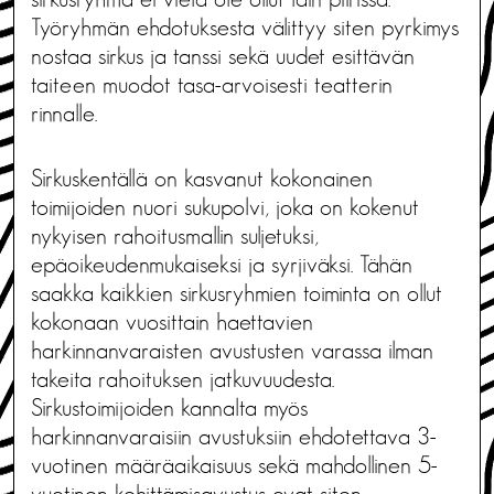
Työryhmän ehdotuksesta välittyy siten pyrkimys
nostaa sirkus ja tanssi sekä uudet esittävän
taiteen muodot tasa-arvoisesti teatterin
rinnalle.
Sirkuskentällä on kasvanut kokonainen
toimijoiden nuori sukupolvi, joka on kokenut
nykyisen rahoitusmallin suljetuksi,
epäoikeudenmukaiseksi ja syrjiväksi. Tähän
saakka kaikkien sirkusryhmien toiminta on ollut
kokonaan vuosittain haettavien
harkinnanvaraisten avustusten varassa ilman
takeita rahoituksen jatkuvuudesta.
Sirkustoimijoiden kannalta myös
harkinnanvaraisiin avustuksiin ehdotettava 3-
vuotinen määräaikaisuus sekä mahdollinen 5-
vuotinen kehittämisavustus ovat siten