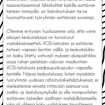
tasavertaisemmat lähtökohtat kaikille esittävän
taiteen toimijoille, on lisärahoituksen tarve
huomattavasti työryhmän esittämää suurempi.
Olemme erityisen huolissamme siitä, että viime
aikojen keskusteluissa on korostunut
vastakkainasettelu VOS-laitosten ja esittävän
taiteen vapaan kentän välillä, ja keskusteluihin
on lisäksi liitetty vahvasti mukaan aluepolitiikka,
jossa rahan pelätään valuvan maakuntien
VOS-laitoksista pääkaupunkiseudun vapaalle
kentälle. Näissä keskusteluissa, kuten myöskään
työryhmän uudessa rahoituslakiehdotuksessa, ei
mielestämme anneta riittävästi painoarvoa
sisältö- ja laatukysymyksille ja sille monipuolisten
esittävien taiteiden sisältöjen mahdollistamiselle,
joka oli yhtenä koko uudistuksen tavoitteena.