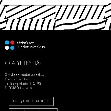
OTA YHTEYTTÄ:
Sirkuksen tiedotuskeskus
Kaapelitehdas
Tallberginkatu 1 C 93
FI-00180 Helsinki
INFO@CIRCUSDANCE.FI