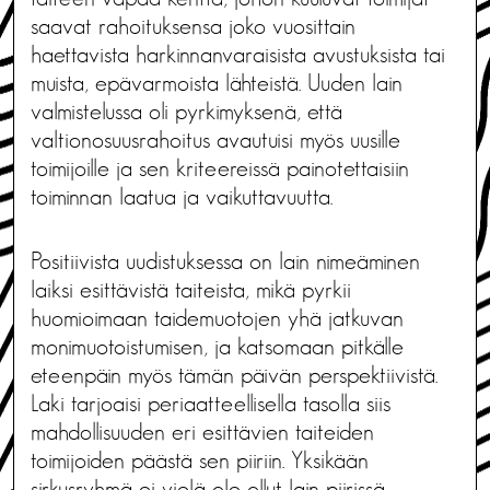
saavat rahoituksensa joko vuosittain
haettavista harkinnanvaraisista avustuksista tai
muista, epävarmoista lähteistä. Uuden lain
valmistelussa oli pyrkimyksenä, että
valtionosuusrahoitus avautuisi myös uusille
toimijoille ja sen kriteereissä painotettaisiin
toiminnan laatua ja vaikuttavuutta.
Positiivista uudistuksessa on lain nimeäminen
laiksi esittävistä taiteista, mikä pyrkii
huomioimaan taidemuotojen yhä jatkuvan
monimuotoistumisen, ja katsomaan pitkälle
eteenpäin myös tämän päivän perspektiivistä.
Laki tarjoaisi periaatteellisella tasolla siis
mahdollisuuden eri esittävien taiteiden
toimijoiden päästä sen piiriin. Yksikään
sirkusryhmä ei vielä ole ollut lain piirissä.