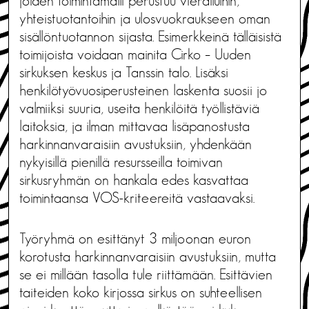
joiden toimintamalli perustuu vierailuihin,
yhteistuotantoihin ja ulosvuokraukseen oman
sisällöntuotannon sijasta. Esimerkkeinä tälläisistä
toimijoista voidaan mainita Cirko – Uuden
sirkuksen keskus ja Tanssin talo.
Lisäksi
henkilötyövuosiperusteinen laskenta suosii jo
valmiiksi suuria, useita henkilöitä työllistäviä
laitoksia, ja ilman mittavaa lisäpanostusta
harkinnanvaraisiin avustuksiin, yhdenkään
nykyisillä pienillä resursseilla toimivan
sirkusryhmän on hankala edes kasvattaa
toimintaansa VOS-kriteereitä vastaavaksi.
Työryhmä on esittänyt 3 miljoonan euron
korotusta harkinnanvaraisiin avustuksiin, mutta
se ei millään tasolla tule riittämään. Esittävien
taiteiden koko kirjossa sirkus on suhteellisen