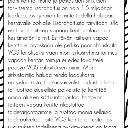
pieni kenttä, mutta jo pelkästään sirkuksen
tarvitsema lisärahoitus on noin 1,5 miljoonan
luokkaa, jos ryhmien toiminta todella halutaan
kestävälle pohjalle. Lisärahoitusta tarvitaan, sillä
esittävän taiteen vapaan kentän tilanne on
kestämätön jo nyt. Esittävän taiteen vapaa
kenttä ei myöskään ole pelkkä ponnahduslauta
VOS-laitokseksi vaan moni sirkusryhmä tai muu
vapaan kentän toimija ei edes tavoittele
pääsyä VOS-rahoituksen piiriin. Moni
sirkustoimija haluaa tehdä laadukasta,
erityislaatuista, tai kansainvälistä sirkustaidetta
tai tuottaa alueellisia palveluita ja kehittää
oman alueen kulttuuritarjontaa. Esittävän
taiteen vapaa kenttä rikastuttaa
taidetarjontaamme ja tuottaa monia sellaisia
taidepalveluja, joita VOS-kenttä ei tuota. Jos
uudistuksen todellisena pyrkimyksenä on taata