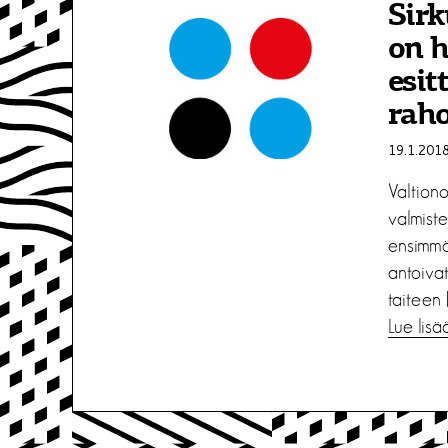
Sirk
on h
esit
raho
19.1.201
Valtion
valmist
ensimmä
antoivat
taiteen 
Lue lisä