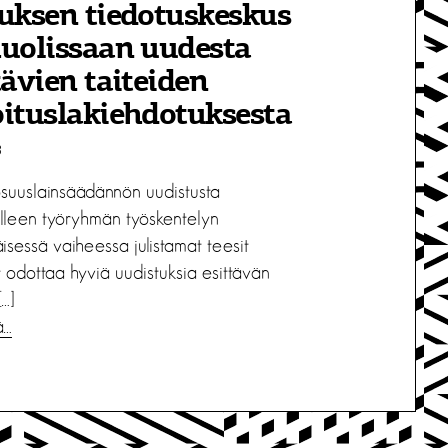
uksen tiedotuskeskus
uolissaan uudesta
tävien taiteiden
ituslakiehdotuksesta
8
osuuslainsäädännön uudistusta
elleen työryhmän työskentelyn
isessä vaiheessa julistamat teesit
 odottaa hyviä uudistuksia esittävän
[…]
ä…