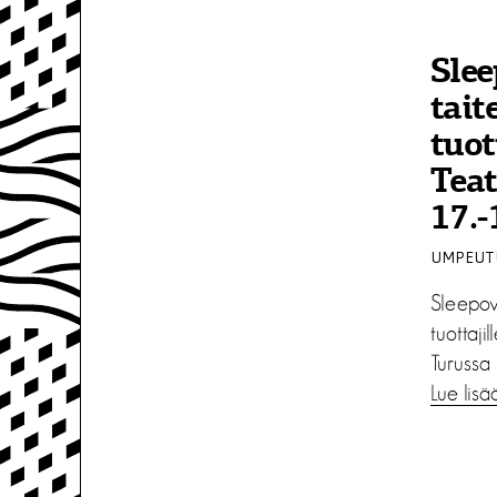
Slee
tait
tuot
Teat
17.-
UMPEUTU
Sleepov
tuottaji
Turussa 
Lue lisä