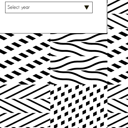
V
A
L
I
T
S
E