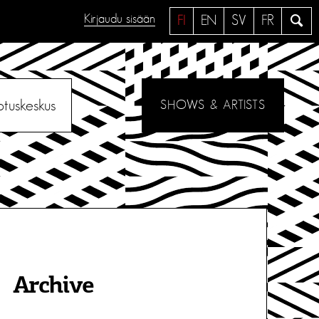
Kirjaudu sisään
H
FI
EN
SV
FR
a
e
otuskeskus
SHOWS & ARTISTS
Archive