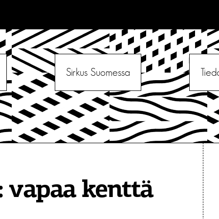
Sirkus Suomessa
Tied
:
vapaa kenttä