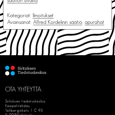
säätiön sivuilta
.
Kategoriat:
Ilmoitukset
Avainsanat:
Alfred Kordelinin säätiö
,
apurahat
OTA YHTEYTTÄ:
Sirkuksen tiedotuskeskus
Kaapelitehdas
Tallberginkatu 1 C 93