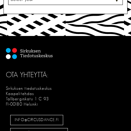
A
L
I
T
S
E
OTA YHTEYTTÄ:
Sirkuksen tiedotuskeskus
Kaapelitehdas
Tallberginkatu 1 C 93
FI-00180 Helsinki
INFO@CIRCUSDANCE.FI