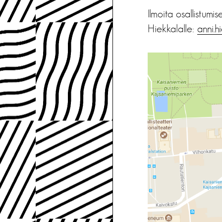
Ilmoita osallistum
Hiekkalalle:
anni.h