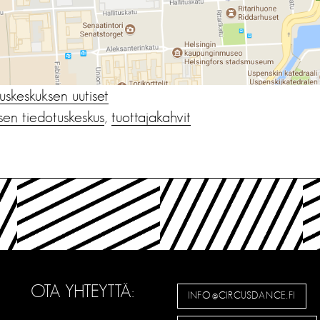
us­keskuksen uutiset
sen tiedotuskeskus
,
tuottajakahvit
OTA YHTEYTTÄ:
INFO@CIRCUSDANCE.FI