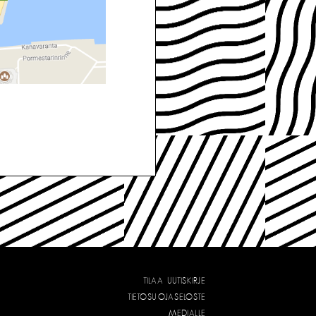
TILAA UUTISKIRJE
TIETOSUOJASELOSTE
MEDIALLE