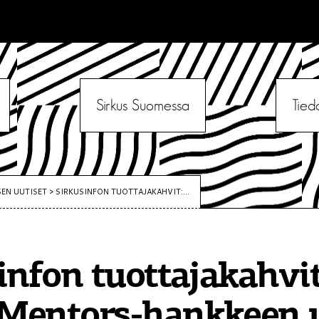
Sirkus Suomessa
Tied
SEN UUTISET
>
SIRKUSINFON TUOTTAJAKAHVIT:...
infon tuottajakahvit
Mentors-hankkeen u