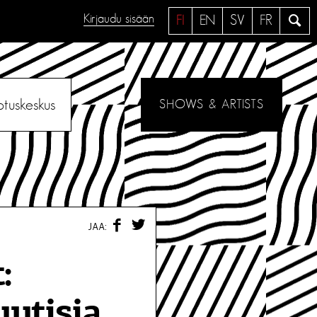
Kirjaudu sisään
H
FI
EN
SV
FR
a
e
otuskeskus
SHOWS & ARTISTS
F
T
JAA:
A
W
C
I
E
T
:
B
T
O
E
O
R
utisia
K