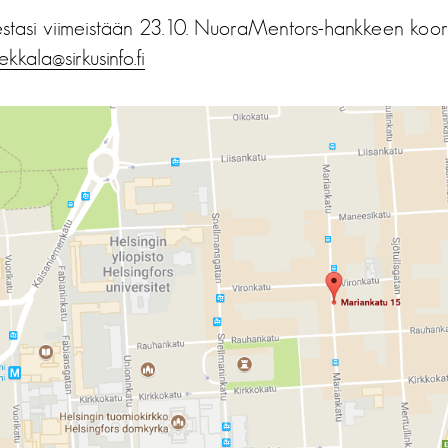
isestasi viimeistään 23.10. NuoraMentors-hankkeen koord
iekkala@sirkusinfo.fi