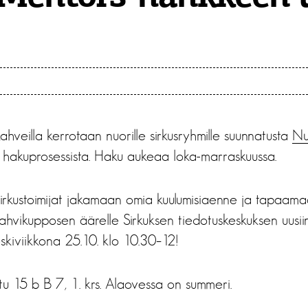
ahveilla kerrotaan nuorille sirkusryhmille suunnatusta
Nu
 hakuprosessista. Haku aukeaa loka-marraskuussa.
sirkustoimijat jakamaan omia kuulumisiaenne ja tapaama
ahvikupposen äärelle Sirkuksen tiedotuskeskuksen uusiin t
kiviikkona 25.10. klo 10.30–12!
u 15 b B 7, 1. krs. Alaovessa on summeri.