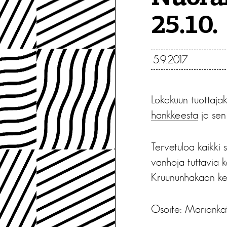
25.10.
5.9.2017
Lokakuun tuottajak
hankkeesta
ja sen
Tervetuloa kaikki 
vanhoja tuttavia k
Kruununhakaan kes
Osoite: Mariankat