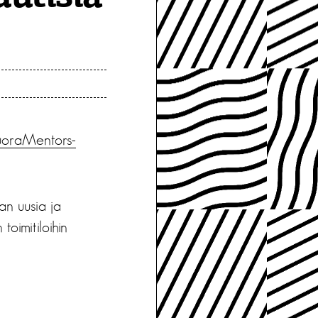
oraMentors-
an uusia ja
oimitiloihin