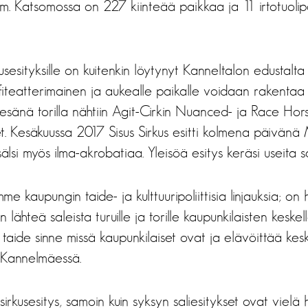
. Katsomossa on 227 kiinteää paikkaa ja 11 irtotuolip
sesityksille on kuitenkin löytynyt Kanneltalon edustalta S
iteatterimainen ja aukealle paikalle voidaan rakentaa 
 kesänä torilla nähtiin Agit-Cirkin Nuanced- ja Race H
t. Kesäkuussa 2017 Sisus Sirkus esitti kolmena päivänä 
älsi myös ilma-akrobatiaa. Yleisöä esitys keräsi useita s
me kaupungin taide- ja kulttuuripoliittisia linjauksia; on
ähteä saleista turuille ja torille kaupunkilaisten keskel
 taide sinne missä kaupunkilaiset ovat ja elävöittää kes
 Kannelmäessä.
sirkusesitys, samoin kuin syksyn saliesitykset ovat vielä h