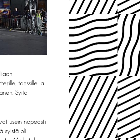
iliaan
rille, tanssille ja
kanen. Syitä
ivat usein nopeasti
 syistä oli