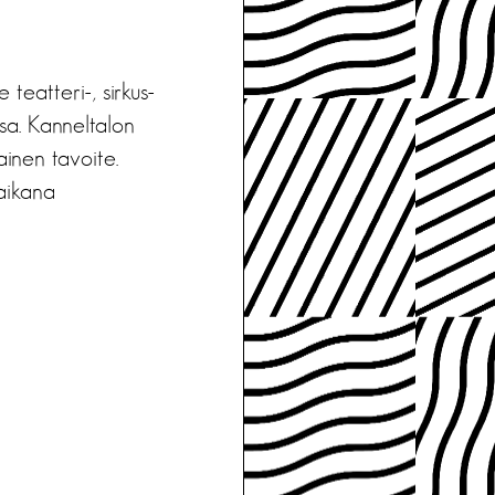
teatteri-, sirkus-
ssa. Kanneltalon
ainen tavoite.
 aikana