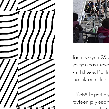
Tänä syksynä 25-vu
voimakkaasti kevääl
– sirkukselle. Prof
muutokseen oli use
– Yleisö kaipasi e
täyteen ja yleisölt