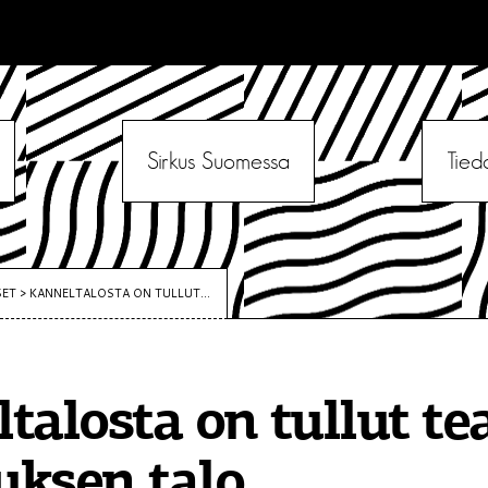
Sirkus Suomessa
Tied
SET
>
KANNELTALOSTA ON TULLUT...
talosta on tullut te
kuksen talo