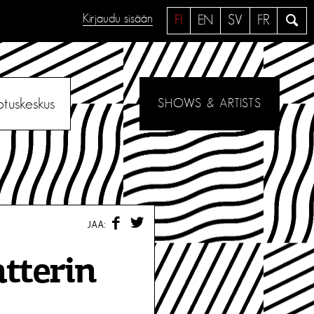
Kirjaudu sisään
H
FI
EN
SV
FR
a
e
otuskeskus
SHOWS & ARTISTS
F
T
JAA:
A
W
C
I
E
T
atterin
B
T
O
E
O
R
K