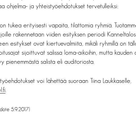
a ohjelma- ja yhteistyöehdotukset tervetulleiksi:
n tukea erityisesti vapaita, tilattomia ryhmiä. Tuotamme 
a, joille rakennetaan viiden esityksen periodi Kanneltalo
n esitykset ovat kiertuevalmiita, mikäli ryhmillä on täll
oitusajat sijoittuvat salissa loma-aikoihin, mutta kauden
tyy pienemmästä salista eli auditoriosta.
työehdotukset voi lähettää suoraan Tiina Laukkaselle,
.fi
.
edote 5.9.2017)