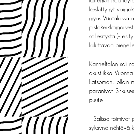
kuitenkin halu löyt
keskittynyt voimak
myös Vuotalossa o
pistokeikkamaises
saliesitystä (+ esit
kuluttavaa pienelle 
Kanneltalon sali ra
akustiikka. Vuonna
katsomon, jolloin 
paranivat. Sirkuses
puute.
– Salissa toimivat
syksynä nähtävä k