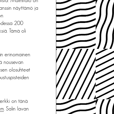
loista: Malmitalo on
tanssin näyttämö ja
on
uodessa 200
ksiä. Tämä oli
nkin erinomainen
ekä nousevan
isen olosuhteet
pustuspisteiden
merkki on tänä
öm
. Salin lavan