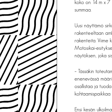
koko on 14 m x 7 m
summaa.
Uusi näyttämö sirku
rakenteeltaan amf
rakenteita. Viime
Motosikai-esitykse
näytöksen, joka sis
– Tässäkin toteutam
enenevässä määrin l
osallistaa ja tuoda
kohtaamispaikkaa
Ensi kesän ulkoilma