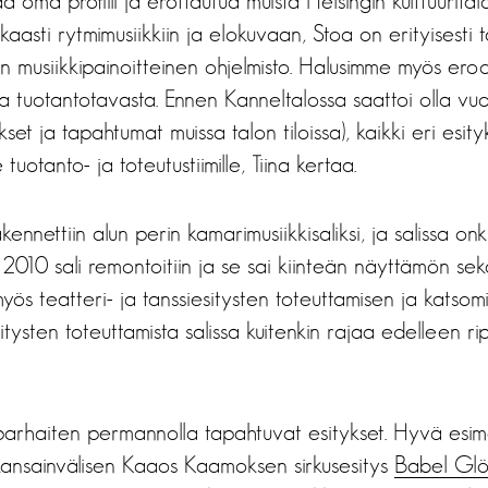
ää oma profiili ja erottautua muista Helsingin kulttuurita
kaasti rytmimusiikkiin ja elokuvaan, Stoa on erityisesti 
n musiikkipainoitteinen ohjelmisto. Halusimme myös ero
ta tuotantotavasta. Ennen Kanneltalossa saattoi olla v
ykset ja tapahtumat muissa talon tiloissa), kaikki eri esity
tuotanto- ja toteutustiimille, Tiina kertaa.
kennettiin alun perin kamarimusiikkisaliksi, ja salissa o
 2010 sali remontoitiin ja se sai kiinteän näyttämön s
myös teatteri- ja tanssiesitysten toteuttamisen ja katsom
itysten toteuttamista salissa kuitenkin rajaa edelleen ri
 parhaiten permannolla tapahtuvat esitykset. Hyvä esi
ansainvälisen Kaaos Kaamoksen sirkusesitys
Babel Gl