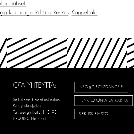
alan uutiset
gin kaupungin kulttuurikeskus
,
Kanneltalo
OTA YHTEYTTÄ:
INFO@CIRCUSDANCE.FI
Sirkuksen tiedotuskeskus
HENKILÖKUNTA JA KARTTA
Kaapelitehdas
Tallberginkatu 1 C 93
SIRKUSKIRJASTO
FI-00180 Helsinki