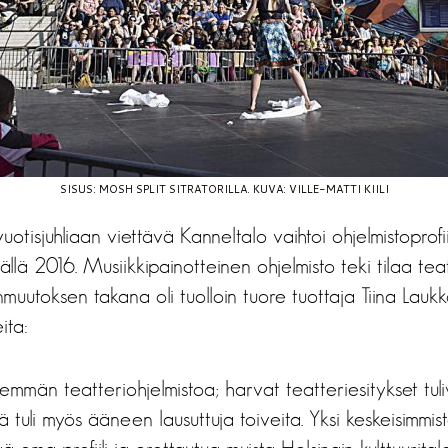
SISUS: MOSH SPLIT SITRATORILLA. KUVA: VILLE-MATTI KIILI
otisjuhliaan viettävä Kanneltalo vaihtoi ohjelmistoprofi
lä 2016. Musiikkipainotteinen ohjelmisto teki tilaa teatte
iilinmuutoksen takana oli tuolloin tuore tuottaja Tiina Lauk
ita:
nemmän teatteriohjelmistoa; harvat teatteriesitykset tul
ä tuli myös ääneen lausuttuja toiveita. Yksi keskeisimmistä