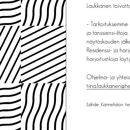
Laukkanen toivotta
– Tarkoituksemme o
ja tanssiensi-iltoj
näytöskauden jälkee
Residenssi- ja harj
harjoitustiloja löy
Ohjelma- ja yhteis
tiina.laukkanen@hel
(Lähde: Kanneltalon ti