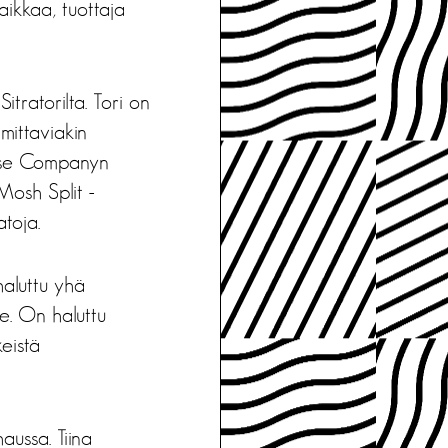
aikkaa, tuottaja
itratorilta. Tori on
mittaviakin
orse Companyn
Mosh Split -
atoja.
 haluttu yhä
le. On haluttu
keistä
aussa. Tiina