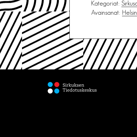
Kategoriat:
Sirkus
Avainsanat:
Helsin