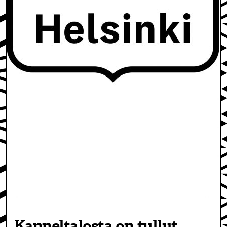
Kanneltalosta on tullut