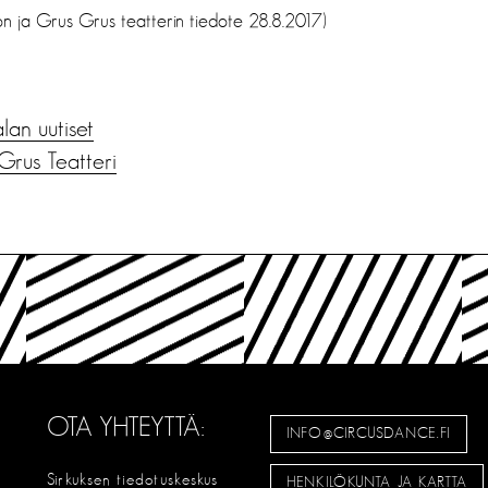
on ja Grus Grus teatterin tiedote 28.8.2017)
alan uutiset
Grus Teatteri
OTA YHTEYTTÄ:
INFO@CIRCUSDANCE.FI
Sirkuksen tiedotuskeskus
HENKILÖKUNTA JA KARTTA