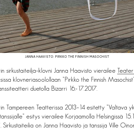
JANNA HAAVISTO: PIRKKO THE FINNISH MASOCHIST
n sirkustaiteilja–klovni Janna Haavisto vierailee
Teater
sissa klovneriasoolollaan ”Pirkko the Finnish Masochis
ssiteatteri duetolla Bizarri 16.-17.2017.
in Tampereen Teatterissa 2013–14 esitetty ”Valtava yk
ja tanssijalle” esitys vierailee Korjaamolla Helsingissä 15.
 Sirkustaiteilia on Janna Haavisto ja tanssija Ville Oino