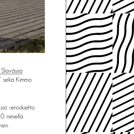
 Slavássa
t” sekä Kimmo
siö -eroduetto
10. nimellä
nen.