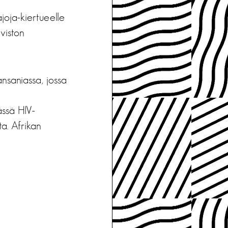
ajoja-kiertueelle
viston
ansaniassa, jossa
ssä HIV-
ta. Afrikan