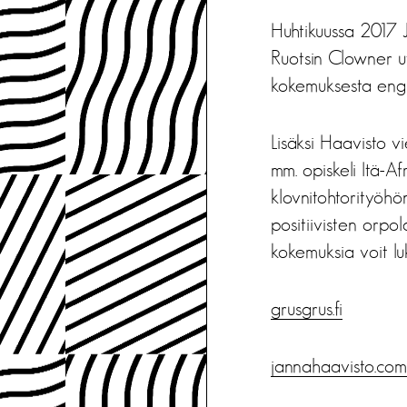
Huhtikuussa 2017 Ja
Ruotsin Clowner ut
kokemuksesta engl
Lisäksi Haavisto vi
mm. opiskeli Itä-Af
klovnitohtorityöh
positiivisten orpo
kokemuksia voit lu
grusgrus.fi
jannahaavisto.com