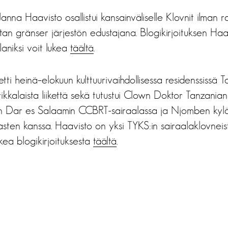
nna Haavisto osallistui kansainväliselle Klovnit ilman r
an gränser järjestön edustajana. Blogikirjoituksen Haa
aniksi voit lukea
täältä
.
etti heinä–elokuun kulttuurivaihdollisessa residenssissä T
rikkalaista liikettä sekä tutustui Clown Doktor Tanzanian
ön Dar es Salaamin CCBRT-sairaalassa ja Njomben kylä
lasten kanssa. Haavisto on yksi TYKS:in sairaalaklovneis
kea blogikirjoituksesta
täältä
.