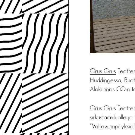
Grus Grus
Teatteri
Huddingessa, Ruot
Alakunnas CO:n tan
Grus Grus Teatter
sirkustaiteilijalle 
”Valtavampi yksiö”.