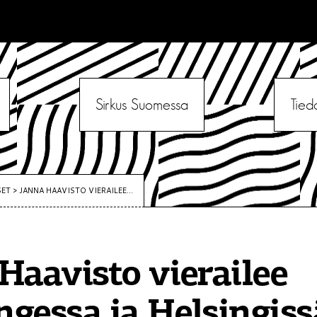
Sirkus Suomessa
Tied
SET
>
JANNA HAAVISTO VIERAILEE...
Haavisto vierailee
gessa ja Helsingiss