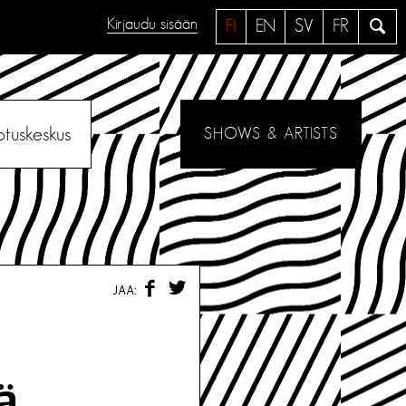
Kirjaudu sisään
H
FI
EN
SV
FR
a
e
otuskeskus
SHOWS & ARTISTS
F
T
JAA:
A
W
C
I
E
T
B
T
O
E
O
R
ä
K