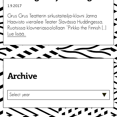
1.9.2017
Grus Grus Teatterin sirkustaiteilja–klovni Janna
Haavisto vierailee Teater Slavássa Huddingessa,
Ruotsissa klovneriasoolollaan ”Pirkko the Finnish […]
Lue lisää…
Archive
V
A
L
I
T