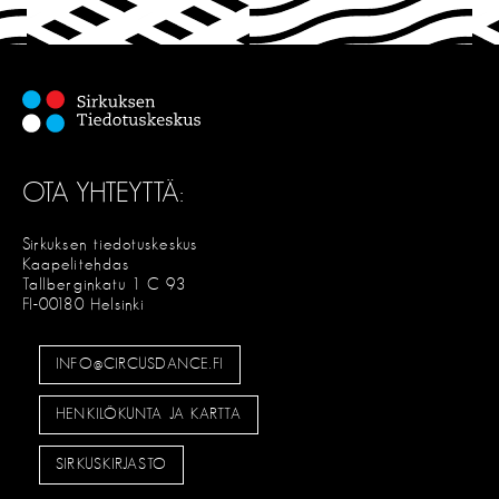
S
E
OTA YHTEYTTÄ:
Sirkuksen tiedotuskeskus
Kaapelitehdas
Tallberginkatu 1 C 93
FI-00180 Helsinki
INFO@CIRCUSDANCE.FI
HENKILÖKUNTA JA KARTTA
SIRKUSKIRJASTO