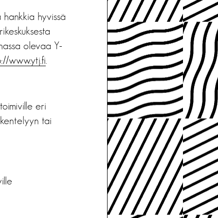
a hankkia hyvissä
rikeskuksesta
imassa olevaa Y-
://www.ytj.fi
.
oimiville eri
öskentelyyn tai
ille