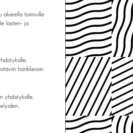
 alueella toimiville
le lasten- ja
hdistyksille,
istäviin hankkeisiin.
 yhdistyksille,
telyiden,