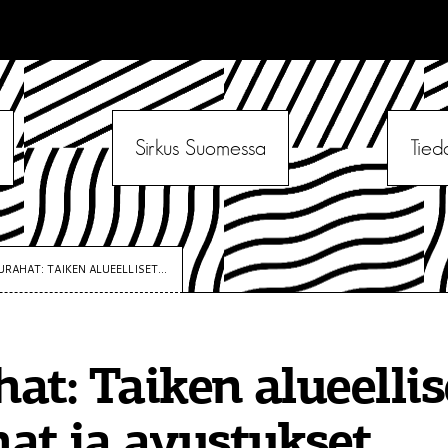
Sirkus Suomessa
Tied
URAHAT: TAIKEN ALUEELLISET...
at: Taiken alueellis
at ja avustukset