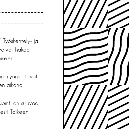
. Työskentely- ja
t voivat hakea
miseen.
iin myönnettävät
en aikana.
ointi on sujuvaa,
esti Taikeen