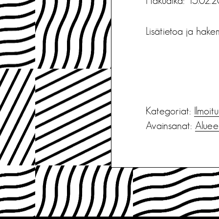
Hakuaika: 15.02.2
Lisätietoa ja hake
Kategoriat:
Ilmoit
Avainsanat:
Alueel