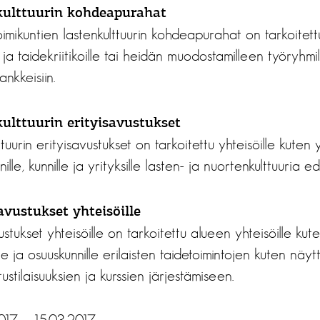
kulttuurin kohdeapurahat
oimikuntien lastenkulttuurin kohdeapurahat on tarkoitettu
le ja taidekriitikoille tai heidän muodostamilleen työryhmil
ankkeisiin.
ulttuurin erityisavustukset
tuurin erityisavustukset on tarkoitettu yhteisöille kuten y
nille, kunnille ja yrityksille lasten- ja nuortenkulttuuria ed
avustukset yhteisöille
stukset yhteisöille on tarkoitettu alueen yhteisöille kuten
ille ja osuuskunnille erilaisten taidetoimintojen kuten näyt
ustilaisuuksien ja kurssien järjestämiseen.