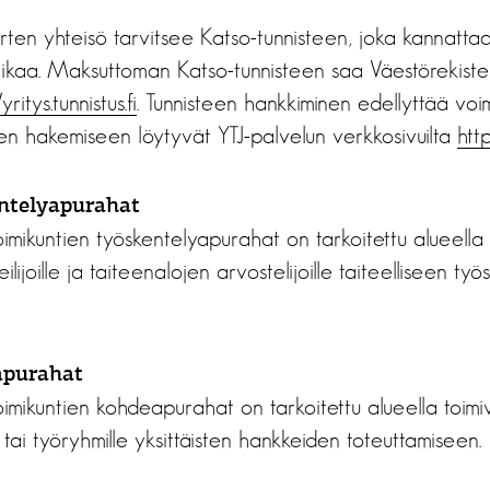
rten yhteisö tarvitsee Katso-tunnisteen, joka kannatta
ikaa. Maksuttoman Katso-tunnisteen saa Väestörekiste
yritys.tunnistus.fi
. Tunnisteen hankkiminen edellyttää vo
sen hakemiseen löytyvät YTJ-palvelun verkkosivuilta
http
ntelyapurahat
oimikuntien työskentelyapurahat on tarkoitettu alueella t
ilijoille ja taiteenalojen arvostelijoille taiteelliseen ty
apurahat
oimikuntien kohdeapurahat on tarkoitettu alueella toimiv
le tai työryhmille yksittäisten hankkeiden toteuttamiseen.