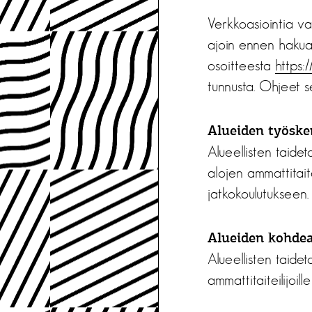
Verkkoasiointia va
ajoin ennen hakua
osoitteesta
https://
tunnusta. Ohjeet 
Alueiden työske
Alueellisten taidet
alojen ammattitaite
jatkokoulutukseen.
Alueiden kohde
Alueellisten taidet
ammattitaiteilijoil