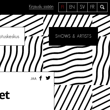
Kirjaudu sisään
H
FI
EN
SV
FR
a
e
otuskeskus
SHOWS & ARTISTS
F
T
JAA:
A
W
C
I
E
T
et
B
T
O
E
O
R
K