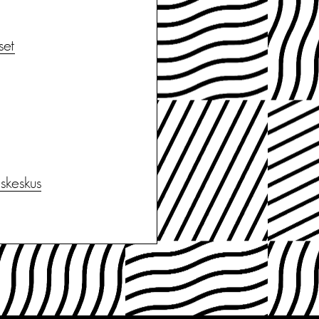
set
skeskus