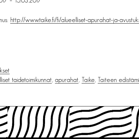
017 – 15.03.2017
mus:
http://www.taike.fi/fi/alueelliset-apurahat-ja-avustuk
ukset
liset taidetoimikunnat
,
apurahat
,
Taike
,
Taiteen edistämi