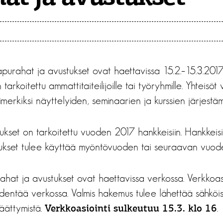
 apurahat ja avustukset ovat haettavissa 15.2.–15.3.2017
rkoitettu ammattitaiteilijoille tai työryhmille. Yhteisö
imerkiksi näyttelyiden, seminaarien ja kurssien järjestä
ukset on tarkoitettu vuoden 2017 hankkeisiin. Hankkeis
ukset tulee käyttää myöntövuoden tai seuraavan vuod
ahat ja avustukset ovat haettavissa verkossa. Verkkoasi
dentää verkossa. Valmis hakemus tulee lähettää sähköis
äättymistä.
.
Verkkoasiointi sulkeutuu 15.3. klo 16