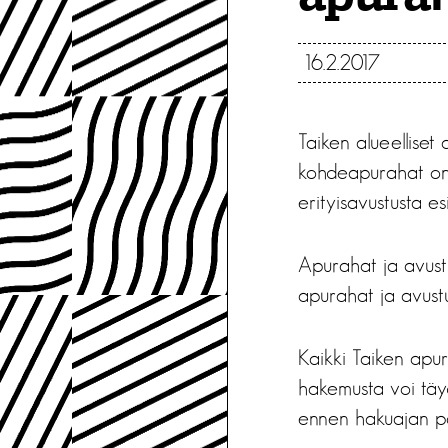
16.2.2017
Taiken alueelliset
kohdeapurahat on ta
erityisavustusta es
Apurahat ja avust
apurahat ja avust
Kaikki Taiken apur
hakemusta voi täy
ennen hakuajan p