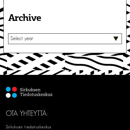
Archive
V
A
L
I
T
S
E
OTA YHTEYTTÄ:
Sirkuksen tiedotuskeskus