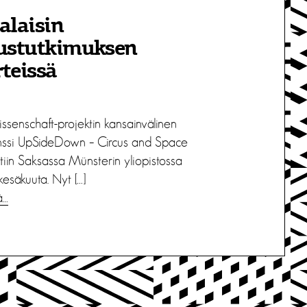
alaisin
kustutkimuksen
teissä
ssenschaft-projektin kansainvälinen
nssi UpSideDown – Circus and Space
ttiin Saksassa Münsterin yliopistossa
kesäkuuta. Nyt […]
ä…