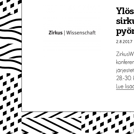
Ylös
sir
pyör
2.8.2017
ZirkusWi
konfere
järjeste
28.-30. 
Lue lisä