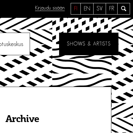
Kirjaudu sisään
H
FI
EN
SV
FR
a
e
otuskeskus
SHOWS & ARTISTS
Archive