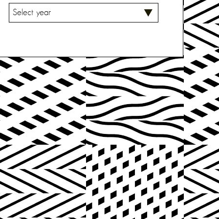
V
A
L
I
T
S
E