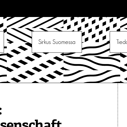
Sirkus Suomessa
Tied
:
senschaft