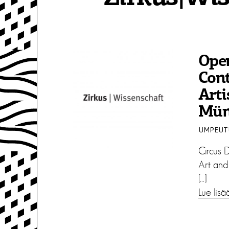
Open
Con
Arti
Mün
UMPEUTU
Circus 
Art and
[…]
Lue lisä