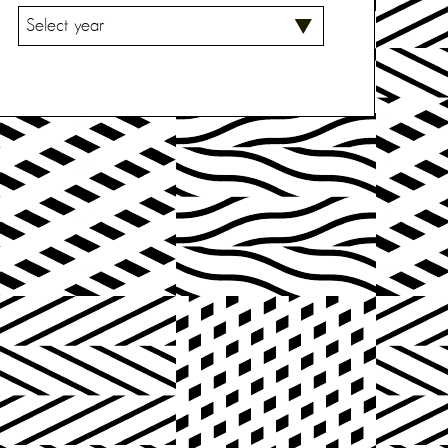
V
A
L
I
T
S
E