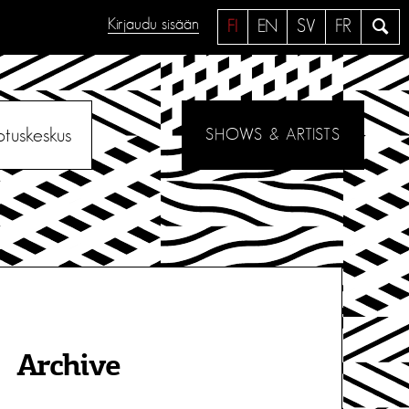
Kirjaudu sisään
H
FI
EN
SV
FR
a
e
otuskeskus
SHOWS & ARTISTS
Archive