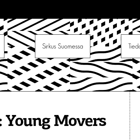
Sirkus Suomessa
Tied
:
Young Movers