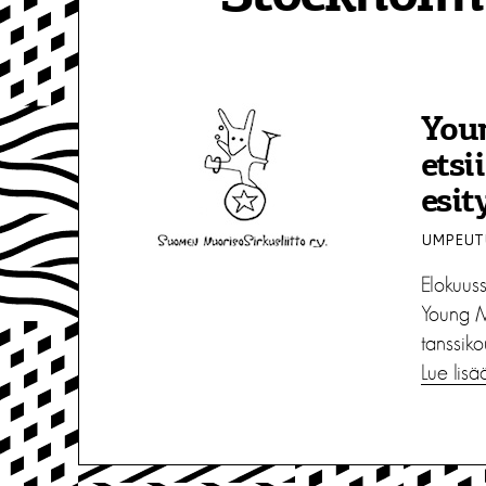
You
etsi
esit
UMPEUTU
Elokuus
Young Mo
tanssiko
Lue lisä