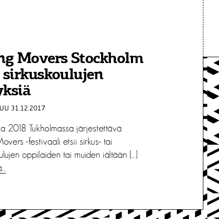
ng Movers Stockholm
i sirkuskoulujen
yksiä
U 31.12.2017
sa 2018 Tukholmassa järjestettävä
vers -festivaali etsii sirkus- tai
ulujen oppilaiden tai muiden iältään […]
ä…