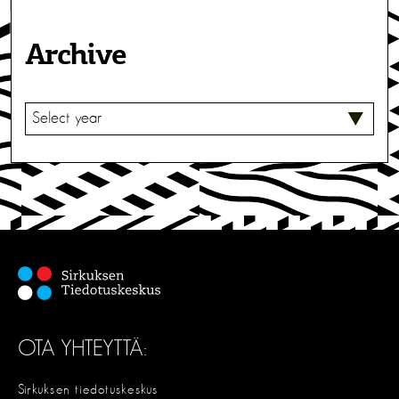
Archive
V
A
L
I
T
S
E
OTA YHTEYTTÄ:
Sirkuksen tiedotuskeskus