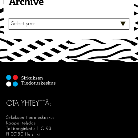
Archive
V
A
L
I
T
S
E
OTA YHTEYTTÄ:
Sirkuksen tiedotuskeskus
Kaapelitehdas
Tallberginkatu 1 C 93
FI-00180 Helsinki