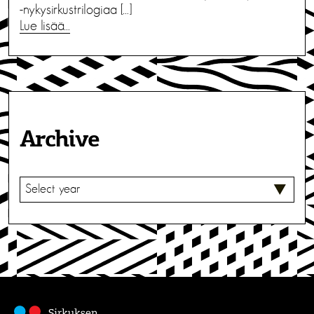
-nykysirkustrilogiaa […]
Lue lisää…
Archive
V
A
L
I
T
S
E