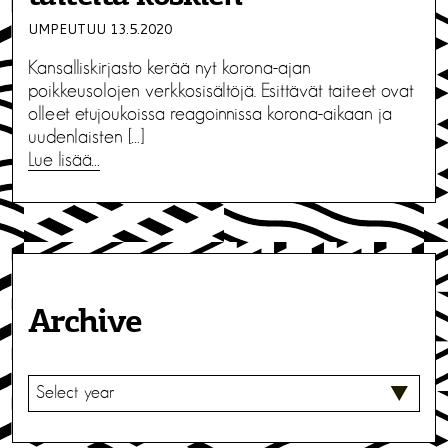
UMPEUTUU 13.5.2020
Kansalliskirjasto kerää nyt korona-ajan
poikkeusolojen verkkosisältöjä. Esittävät taiteet ovat
olleet etujoukoissa reagoinnissa korona-aikaan ja
uudenlaisten […]
Lue lisää…
Archive
V
A
L
I