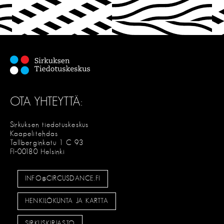
T
S
E
OTA YHTEYTTÄ:
Sirkuksen tiedotuskeskus
Kaapelitehdas
Tallberginkatu 1 C 93
FI-00180 Helsinki
INFO@CIRCUSDANCE.FI
HENKILÖKUNTA JA KARTTA
SIRKUSKIRJASTO