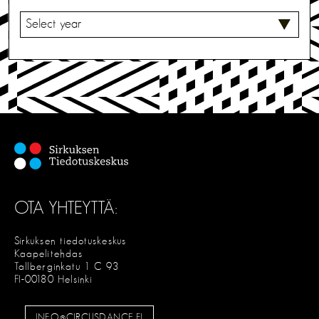
V
A
L
I
T
S
E
OTA YHTEYTTÄ:
Sirkuksen tiedotuskeskus
Kaapelitehdas
Tallberginkatu 1 C 93
FI-00180 Helsinki
INFO@CIRCUSDANCE.FI