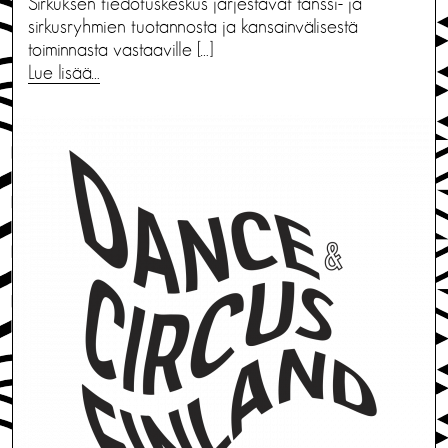
Sirkuksen tiedotuskeskus järjestävät tanssi- ja
sirkusryhmien tuotannosta ja kansainvälisestä
toiminnasta vastaaville […]
Lue lisää…