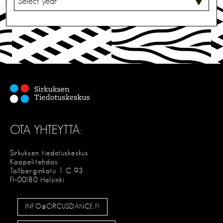
A
L
I
T
S
E
OTA YHTEYTTÄ:
Sirkuksen tiedotuskeskus
Kaapelitehdas
Tallberginkatu 1 C 93
FI-00180 Helsinki
INFO@CIRCUSDANCE.FI