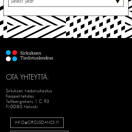
A
L
I
T
S
E
OTA YHTEYTTÄ:
Sirkuksen tiedotuskeskus
Kaapelitehdas
Tallberginkatu 1 C 93
FI-00180 Helsinki
INFO@CIRCUSDANCE.FI