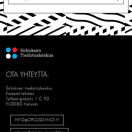
A
L
I
T
S
E
OTA YHTEYTTÄ:
Sirkuksen tiedotuskeskus
Kaapelitehdas
Tallberginkatu 1 C 93
FI-00180 Helsinki
INFO@CIRCUSDANCE.FI