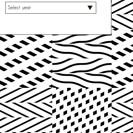
V
A
L
I
T
S
E