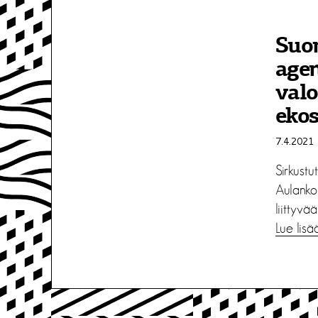
Suom
agen
valo
eko
7.4.2021
Sirkustu
Aulanko
liittyvä
Lue lisä