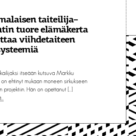
alaisen taiteilija–
tin tuore elämäkerta
ttaa viihdetaiteen
systeemiä
tkailijaksi itseään kutsuva Markku
 on ehtinyt mukaan moneen sirkukseen
än projektiin. Hän on opettanut […]
ä…