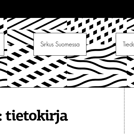
Sirkus Suomessa
Tied
:
tietokirja