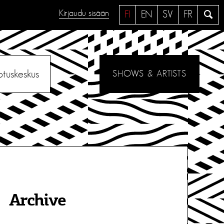
Kirjaudu sisään
H
FI
EN
SV
FR
a
e
otuskeskus
SHOWS & ARTISTS
Archive