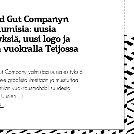
nd Gut Companyn
umisia: uusia
yksiä, uusi logo ja
a vuokralla Teijossa
ut Company valmistaa uusia esityksiä,
lee graafista ilmettään ja muistuttaa
ustilan vuokrausmahdollisuudesta
 Uusien […]
ä…