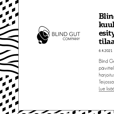
Bli
kuul
esit
tila
6.4.2021
Blind G
päivitte
harjoit
Teijossa
Lue lisä