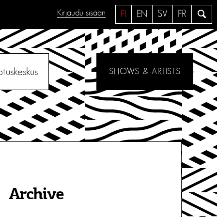
Kirjaudu sisään
H
FI
EN
SV
FR
a
e
otuskeskus
SHOWS & ARTISTS
Archive