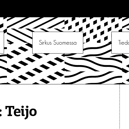
Sirkus Suomessa
Tied
:
Teijo