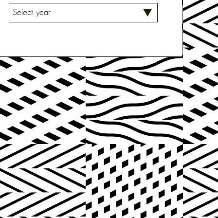
V
A
L
I
T
S
E