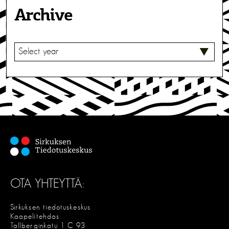
Archive
V
A
L
I
T
S
E
OTA YHTEYTTÄ:
Sirkuksen tiedotuskeskus
Kaapelitehdas
Tallberginkatu 1 C 93