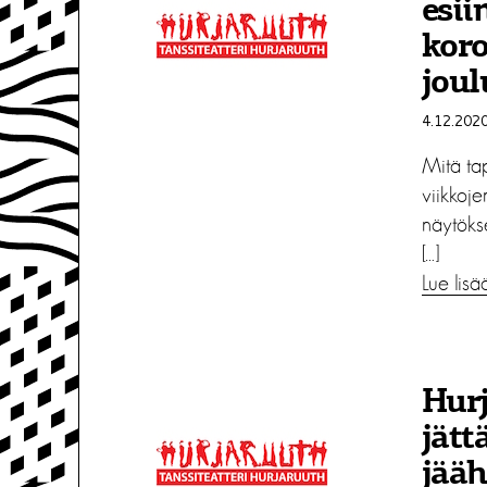
esii
kor
joul
4.12.202
Mitä tap
viikkoje
näytöks
[…]
Lue lisä
Hurj
jätt
jääh