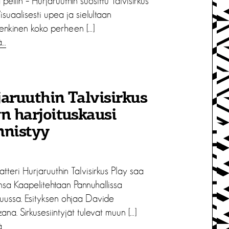
eliin – Hurjaruuthin suosittu Talvisirkus
 Visuaalisesti upea ja sielultaan
enkinen koko perheen […]
ä…
aruuthin Talvisirkus
n harjoituskausi
nnistyy
atteri Hurjaruuthin Talvisirkus Play saa
ansa Kaapelitehtaan Pannuhallissa
uussa. Esityksen ohjaa Davide
na. Sirkusesiintyjät tulevat muun […]
ä…