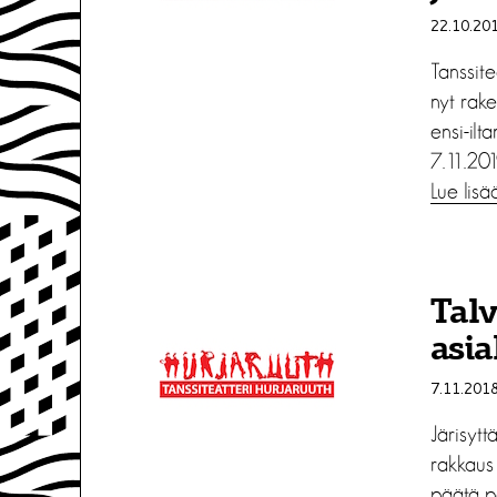
22.10.20
Tanssite
nyt rak
ensi-ilt
7.11.201
Lue lisä
Talv
asia
7.11.201
Järisytt
rakkaus 
päätä p