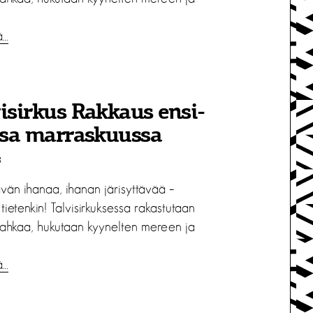
ä…
isirkus Rakkaus ensi-
ssa marraskuussa
8
ävän ihanaa, ihanan järisyttävää –
tietenkin! Talvisirkuksessa rakastutaan
ahkaa, hukutaan kyynelten mereen ja
ä…