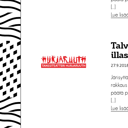
[…]
Lue lisä
Talv
illa
27.9.201
Järisytt
rakkaus 
päätä p
[…]
Lue lisä