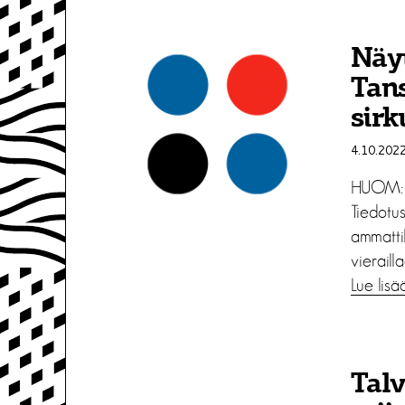
Näyt
Tans
sirk
4.10.202
HUOM: Ti
Tiedotus
ammattil
vieraill
Lue lisä
Talv