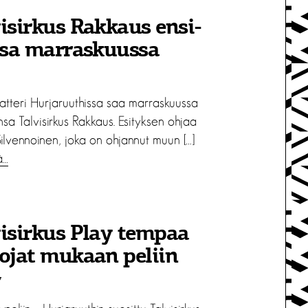
isirkus Rakkaus ensi-
ssa marraskuussa
eatteri Hurjaruuthissa saa marraskuussa
ansa Talvisirkus Rakkaus. Esityksen ohjaa
ilvennoinen, joka on ohjannut muun […]
ä…
isirkus Play tempaa
ojat mukaan peliin
7