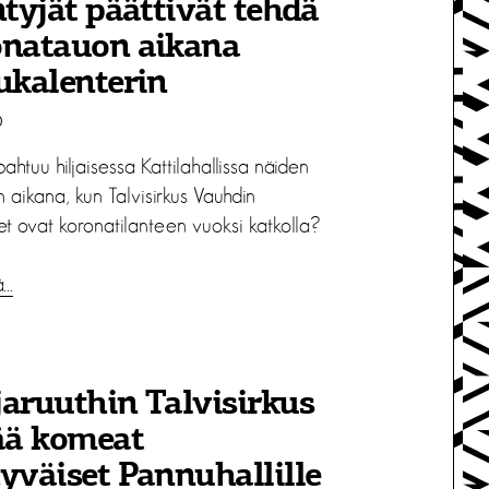
ntyjät päättivät tehdä
onatauon aikana
ukalenterin
0
ahtuu hiljaisessa Kattilahallissa näiden
n aikana, kun Talvisirkus Vauhdin
et ovat koronatilanteen vuoksi katkolla?
ä…
aruuthin Talvisirkus
ää komeat
yväiset Pannuhallille