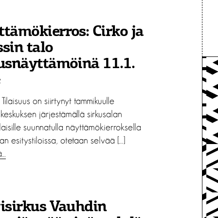
tämökierros: Cirko ja
sin talo
usnäyttämöinä 11.1.
2
laisuus on siirtynyt tammikuulle
keskuksen järjestämällä sirkusalan
aisille suunnatulla näyttämökierroksella
aan esitystiloissa, otetaan selvää […]
ä…
isirkus Vauhdin