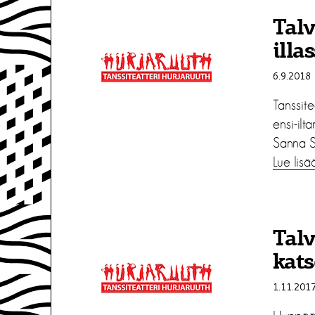
Talv
illa
6.9.2018
Tanssit
ensi-ilt
Sanna S
Lue lisä
Talv
kats
1.11.201