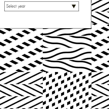
V
A
L
I
T
S
E