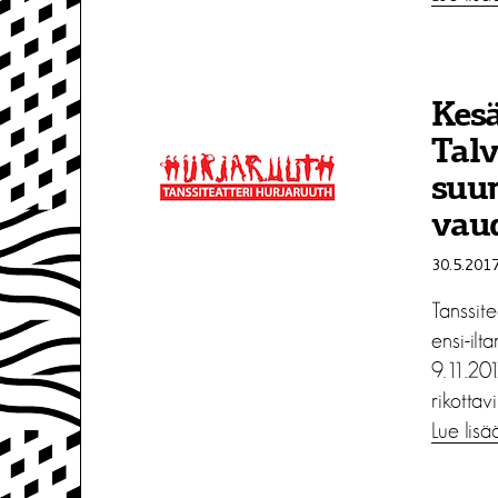
Kesä
Talv
suun
vau
30.5.201
Tanssite
ensi-ilt
9.11.201
rikottavi
Lue lisä