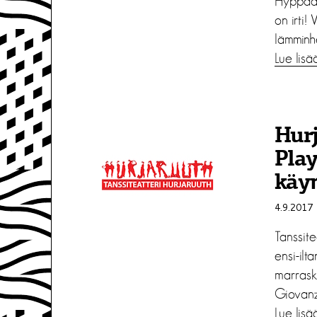
Hyppää p
on irti!
lämminh
Lue lisä
Hurj
Play
käy
4.9.2017
Tanssite
ensi-ilt
marrask
Giovanza
Lue lisä