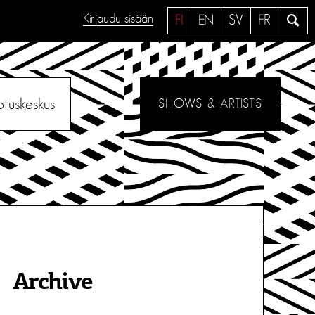
Kirjaudu sisään
H
FI
EN
SV
FR
a
e
otuskeskus
SHOWS & ARTISTS
Archive