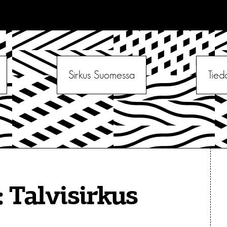
Sirkus Suomessa
Tied
:
Talvisirkus