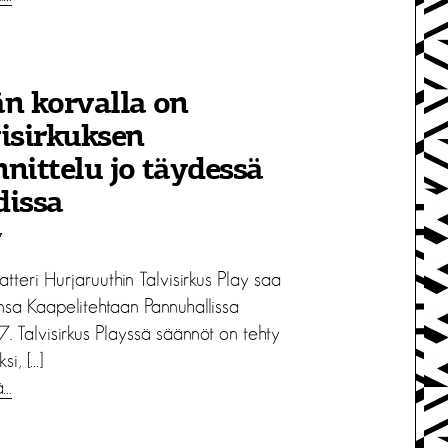
n korvalla on
isirkuksen
nittelu jo täydessä
dissa
7
atteri Hurjaruuthin Talvisirkus Play saa
ansa Kaapelitehtaan Pannuhallissa
7. Talvisirkus Playssä säännöt on tehty
ksi, […]
ä…