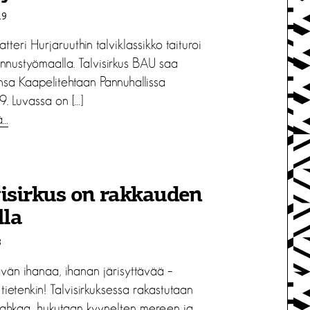
19
atteri Hurjaruuthin talviklassikko taituroi
ennustyömaalla. Talvisirkus BAU saa
ansa Kaapelitehtaan Pannuhallissa
9. Luvassa on […]
ä…
isirkus on rakkauden
lla
8
ävän ihanaa, ihanan järisyttävää –
tietenkin! Talvisirkuksessa rakastutaan
ahkaa, hukutaan kyynelten mereen ja