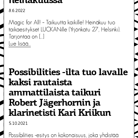
heinäkuussa
8.6.2022
Magic for All! – Taikuutta kaikille! Heinäkuu tuo
taikaesitykset LUCKANille (Yrjönkatu 27, Helsinki).
Tarjontaa on […]
Lue lisää…
Possibilities -ilta tuo lavalle
kaksi rautaista
ammattilaista taikuri
Robert Jägerhornin ja
klarinetisti Kari Kriikun
5.10.2021
Possibilities -esitys on kokonaisuus, joka yhdistää