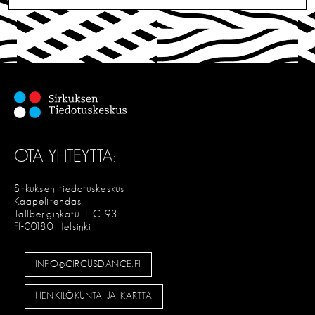
I
T
S
E
OTA YHTEYTTÄ:
Sirkuksen tiedotuskeskus
Kaapelitehdas
Tallberginkatu 1 C 93
FI-00180 Helsinki
INFO@CIRCUSDANCE.FI
HENKILÖKUNTA JA KARTTA