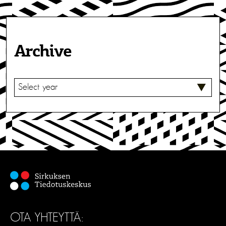
Archive
V
A
L
I
T
S
E
OTA YHTEYTTÄ: