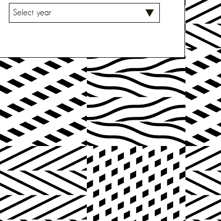
V
A
L
I
T
S
E