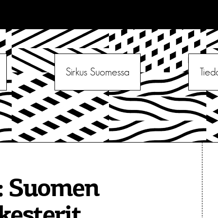
Sirkus Suomessa
Tied
:
Suomen
kesterit