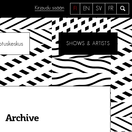
Kirjaudu sisään
H
FI
EN
SV
FR
a
e
otuskeskus
SHOWS & ARTISTS
Archive