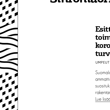
Esit
toim
kor
turv
UMPEUTU
Suomala
ammattio
suosituk
rakentam
Lue lisä