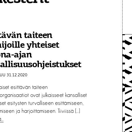
tävän taiteen
ijoille yhteiset
ona-ajan
allisuusohjeistukset
U 31.12.2020
iset esittävän taiteen
rganisaatiot ovat julkaisseet kansalliset
set esitysten turvalliseen esittämiseen,
iseen ja harjoittamiseen. Tiiviissä […]
ä…