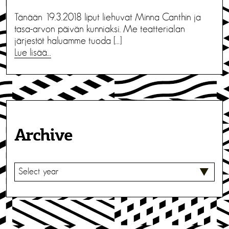
Tänään 19.3.2018 liput liehuvat Minna Canthin ja
tasa-arvon päivän kunniaksi. Me teatterialan
järjestöt haluamme tuoda […]
Lue lisää…
Archive
V
A
L
I
T
S