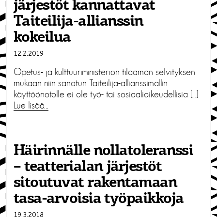
järjestöt kannattavat
Taiteilija-allianssin
kokeilua
12.2.2019
Opetus- ja kulttuuriministeriön tilaaman selvityksen
mukaan niin sanotun Taiteilija-allianssimallin
käyttöönotolle ei ole työ- tai sosiaalioikeudellisia […]
Lue lisää…
Häirinnälle nollatoleranssi
– teatterialan järjestöt
sitoutuvat rakentamaan
tasa-arvoisia työpaikkoja
19.3.2018