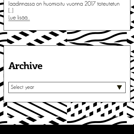
laadinnassa on huomioitu vuonna 2017 toteutetun
[…]
Lue lisää…
Archive
V
A
L
I
T
S
E