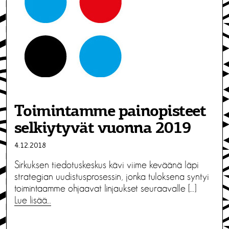
Toimintamme painopisteet
selkiytyvät vuonna 2019
4.12.2018
Sirkuksen tiedotuskeskus kävi viime keväänä läpi
strategian uudistusprosessin, jonka tuloksena syntyi
toimintaamme ohjaavat linjaukset seuraavalle […]
Lue lisää…