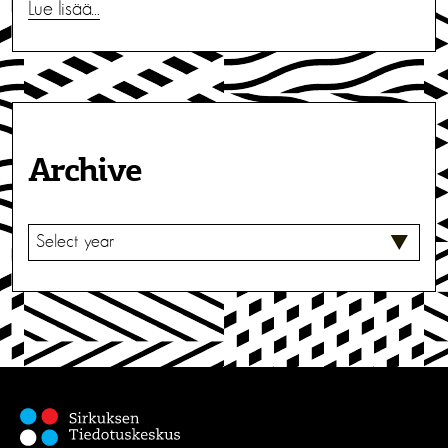
Lue lisää…
Archive
V
A
L
I
T
S
E