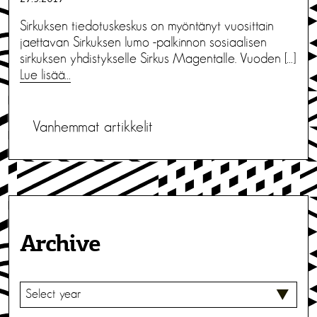
Sirkuksen tiedotuskeskus on myöntänyt vuosittain
jaettavan Sirkuksen lumo -palkinnon sosiaalisen
sirkuksen yhdistykselle Sirkus Magentalle. Vuoden […]
Lue lisää…
A
Vanhemmat artikkelit
r
t
i
k
Archive
k
e
V
l
A