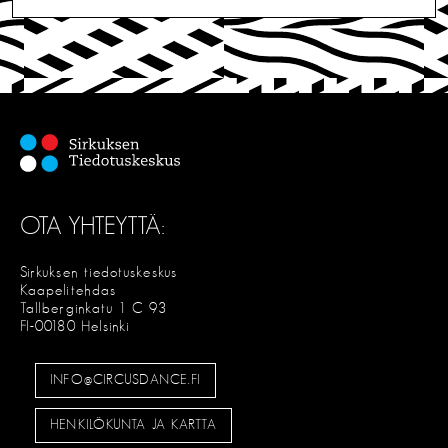
L
i
I
T
e
S
E
n
s
e
l
OTA YHTEYTTÄ:
a
u
Sirkuksen tiedotuskeskus
Kaapelitehdas
s
Tallberginkatu 1 C 93
FI-00180 Helsinki
INFO@CIRCUSDANCE.FI
HENKILÖKUNTA JA KARTTA