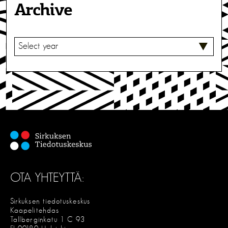
Archive
V
A
L
I
T
S
E
OTA YHTEYTTÄ:
Sirkuksen tiedotuskeskus
Kaapelitehdas
Tallberginkatu 1 C 93