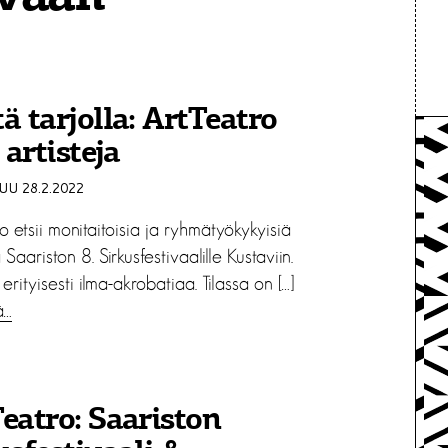
ä tarjolla: ArtTeatro
 artisteja
U 28.2.2022
o etsii monitaitoisia ja ryhmätyökykyisiä
 Saariston 8. Sirkusfestivaalille Kustaviin.
erityisesti ilma-akrobatiaa. Tilassa on […]
ä…
eatro: Saariston