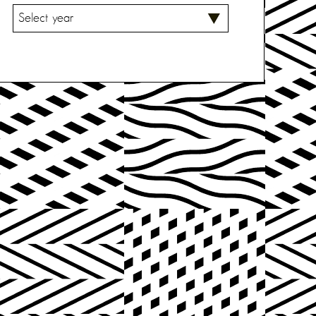
V
A
L
I
T
S
E