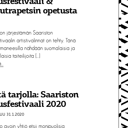
usfestivaali &
utrapetsin opetusta
ron järjestämän Saariston
stivaalin artistivalinnat on tehty. Tänä
maneesilla nähdään suomalaisia ja
aisia taiteilijoita […]
ä…
ä tarjolla: Saariston
usfestivaali 2020
U 31.1.2020
o avoin yhtiö etsii monipuolisia