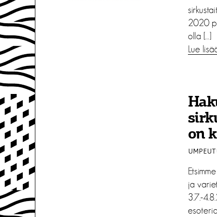
sirkustai
2020 pro
olla […]
Lue lisä
Hak
sirk
on 
UMPEUTU
Etsimme 
ja varie
3.7.-4.
esoteria