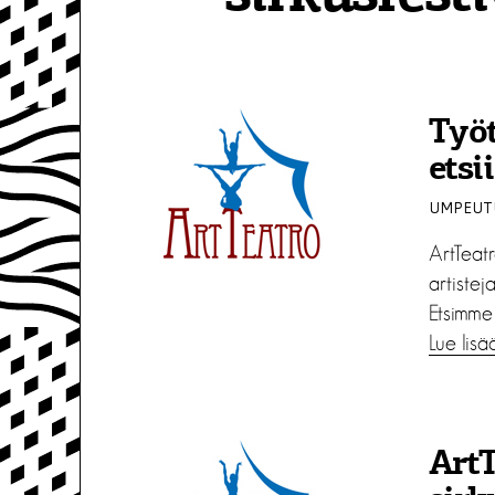
Työt
etsii
UMPEUTU
ArtTeatr
artisteja
Etsimme 
Lue lisä
ArtT