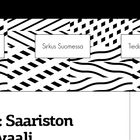
Sirkus Suomessa
Tied
:
Saariston
vaali