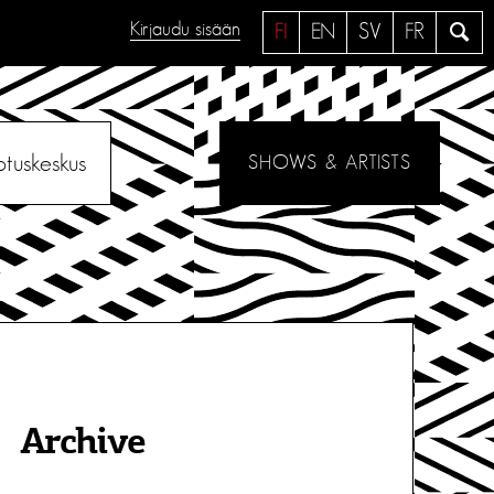
Kirjaudu sisään
H
FI
EN
SV
FR
a
e
otuskeskus
SHOWS & ARTISTS
Archive