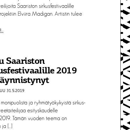
teilijoita Saariston sirkusfestivaalille
jektiin Elviira Madigan. Artistin tulee
ä…
u Saariston
usfestivaalille 2019
käynnistynyt
U 31.5.2019
monipuolista ja ryhmätyökykyistä sirkus-
teetaiteilijaa esityskaudelle
8.2019. Tämän vuoden teema on
 ja […]