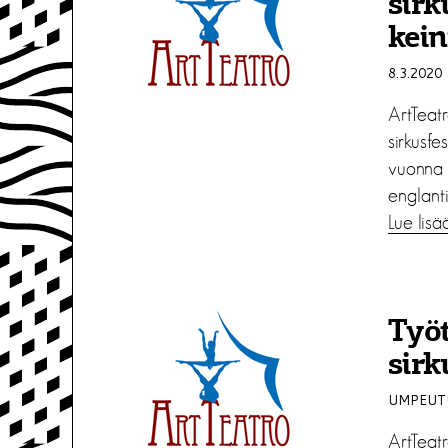
sirk
kein
8.3.2020
ArtTeat
sirkusfe
vuonna 
englantil
Lue lisä
Työt
sirk
UMPEUTU
ArtTeatr