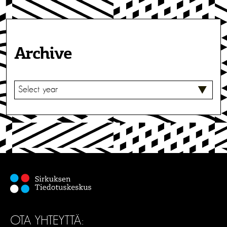
Archive
V
A
L
I
T
S
E
OTA YHTEYTTÄ: