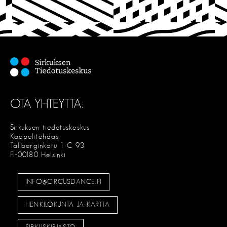
I
T
S
E
OTA YHTEYTTÄ:
Sirkuksen tiedotuskeskus
Kaapelitehdas
Tallberginkatu 1 C 93
FI-00180 Helsinki
INFO@CIRCUSDANCE.FI
HENKILÖKUNTA JA KARTTA