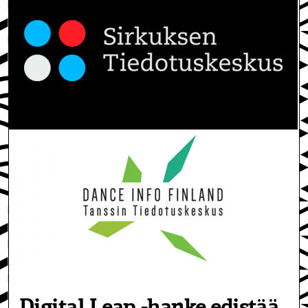
Digital Leap -hanke edistää