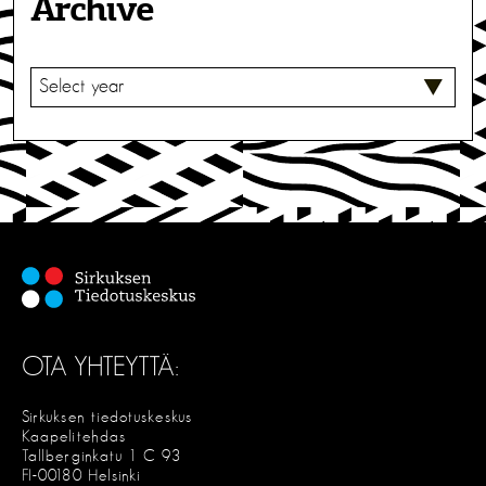
Archive
V
A
L
I
T
S
E
OTA YHTEYTTÄ:
Sirkuksen tiedotuskeskus
Kaapelitehdas
Tallberginkatu 1 C 93
FI-00180 Helsinki