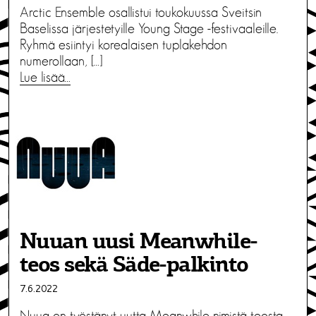
Arctic Ensemble osallistui toukokuussa Sveitsin
Baselissa järjestetyille Young Stage -festivaaleille.
Ryhmä esiintyi korealaisen tuplakehdon
numerollaan, […]
Lue lisää…
Nuuan uusi Meanwhile-
teos sekä Säde-palkinto
7.6.2022
Nuua on työstänyt uutta Meanwhile-nimistä teosta