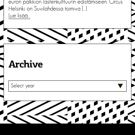
euron palkkion lastenkulttuurin edistämiseen. Circus
Helsinki on Suvilahdessa toimiva […]
Lue lisää…
Archive
V
A
L
I
T
S
E