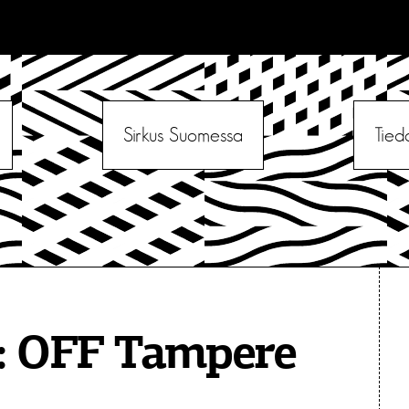
Sirkus Suomessa
Tied
:
OFF Tampere