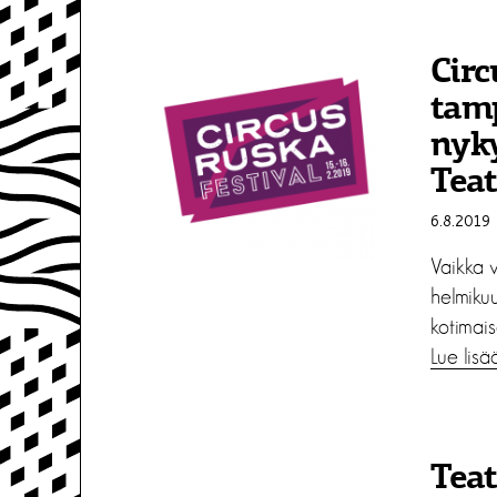
Circ
tamp
nyk
Teat
6.8.2019
Vaikka v
helmikuu
kotimai
Lue lisä
Teat