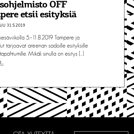
sohjelmisto OFF
ere etsii esityksiä
U 31.5.2019
kesäviikolla 5.–11.8.2019 Tampere ja
ut tarjoavat areenan sadoille esityksille
tapahtumille. Mikäli sinulla on esitys […]
ä…