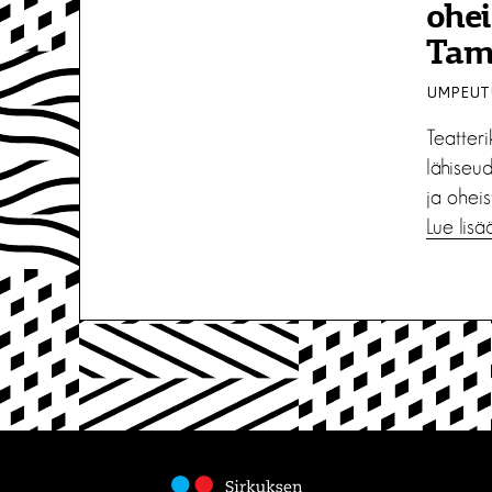
ohei
Tamp
UMPEUTU
Teatteri
lähiseud
ja oheis
Lue lisä