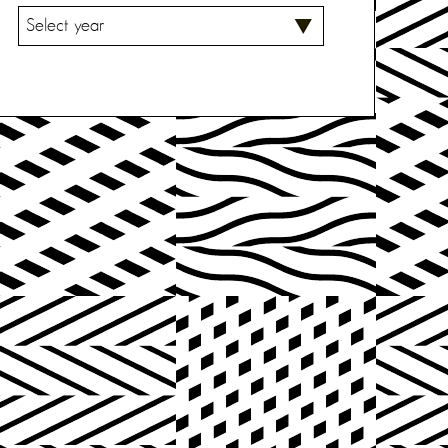
V
A
L
I
T
S
E