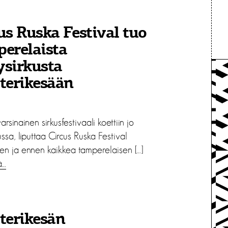
us Ruska Festival tuo
erelaista
ysirkusta
terikesään
arsinainen sirkusfestivaali koettiin jo
ssa, liputtaa Circus Ruska Festival
sen ja ennen kaikkea tamperelaisen […]
ä…
terikesän