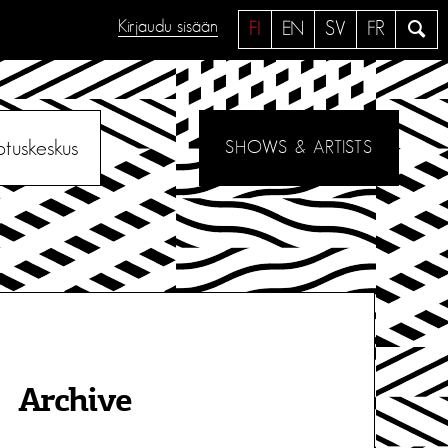
Kirjaudu sisään
H
FI
EN
SV
FR
a
e
otuskeskus
SHOWS & ARTISTS
Archive